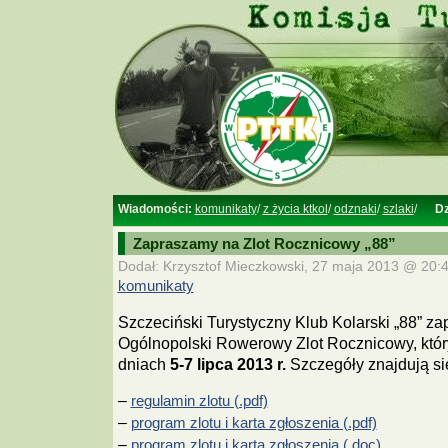
Wiadomości:
komunikaty
/
z życia ktkol
/
odznaki
/
szlaki
/
Dz
Zapraszamy na Zlot Rocznicowy „88”
Dodał: Krzysztof Mieczkowski, 27 maja 2013 @ 20:4
komunikaty
Szczeciński Turystyczny Klub Kolarski „88” za
Ogólnopolski Rowerowy Zlot Rocznicowy, któr
dniach
5-7 lipca 2013 r.
Szczegóły znajdują si
–
regulamin zlotu (.pdf)
–
program zlotu i karta zgłoszenia (.pdf)
–
program zlotu i karta zgłoszenia (.doc)