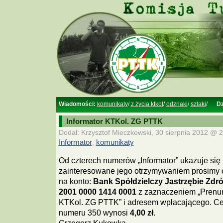
Wiadomości:
komunikaty
/
z życia ktkol
/
odznaki
/
szlaki
/
Dz
Informator KTKol. ZG PTTK
Dodał: Krzysztof Mieczkowski, 30 sierpnia 2012 @ 2
Informator
,
komunikaty
Od czterech numerów „Informator” ukazuje się 
zainteresowane jego otrzymywaniem prosimy 
na konto:
Bank Spółdzielczy Jastrzębie Zdrój
2001 0000 1414 0001
z zaznaczeniem „Prenum
KTKol. ZG PTTK” i adresem wpłacającego. C
numeru 350 wynosi
4,00 zł
.