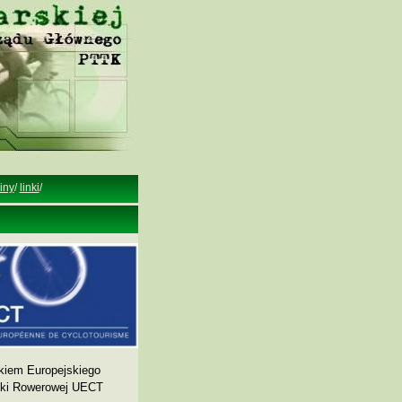
iny
/
linki
/
kiem Europejskiego
yki Rowerowej UECT