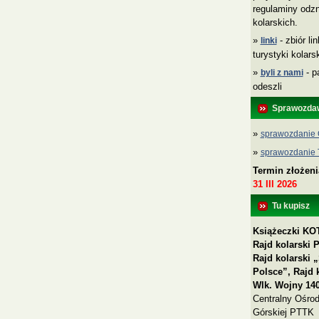
regulaminy odzn
kolarskich.
»
- zbiór li
linki
turystyki kolar
»
- p
byli z nami
odeszli
Sprawozda
»
sprawozdanie 
»
sprawozdanie
Termin złożen
31 III 2026
Tu kupisz
Książeczki KOT
Rajd kolarski 
Rajd kolarski
Polsce”, Rajd 
Wlk. Wojny 140
Centralny Ośrod
Górskiej PTTK