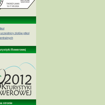
tkol
 uczestnicy zlotów ptkol
entralnych
urystyki Rowerowej
na stronie