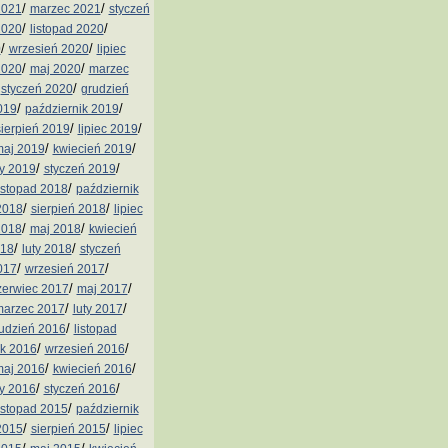
/
/
2021
marzec 2021
styczeń
/
/
2020
listopad 2020
/
/
0
wrzesień 2020
lipiec
/
/
2020
maj 2020
marzec
/
/
styczeń 2020
grudzień
/
/
019
październik 2019
/
/
sierpień 2019
lipiec 2019
/
/
aj 2019
kwiecień 2019
/
/
ty 2019
styczeń 2019
/
istopad 2018
październik
/
/
2018
sierpień 2018
lipiec
/
/
2018
maj 2018
kwiecień
/
/
018
luty 2018
styczeń
/
/
017
wrzesień 2017
/
/
zerwiec 2017
maj 2017
/
/
arzec 2017
luty 2017
/
udzień 2016
listopad
/
/
ik 2016
wrzesień 2016
/
/
aj 2016
kwiecień 2016
/
/
ty 2016
styczeń 2016
/
istopad 2015
październik
/
/
2015
sierpień 2015
lipiec