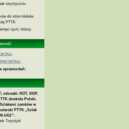
ak turystyczno-
nków do stron klubów
skiej PTTK
amięci tych, którzy
wczość
OKTKol.
 TRW OKTKol.
ia sprawozdań:
; odznaki: KOT, KOP,
PTTK dookoła Polski,
 „Szlakami zamków w
kolarski PTTK „Szlak
9-1411”:
ek Turystyki