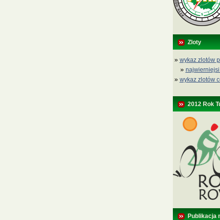
Zloty
»
wykaz zlotów p
»
najwierniejsi
»
wykaz zlotów c
2012 Rok T
Publikacja 