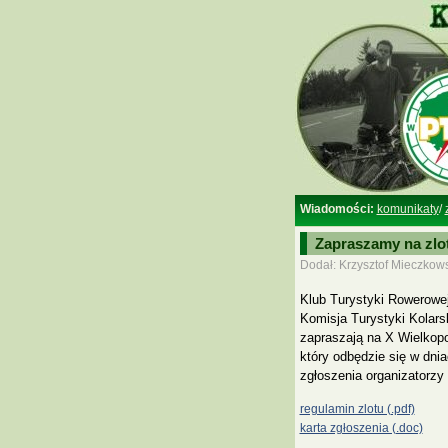
Wiadomości:
komunikaty
/
Zapraszamy na zlo
Dodał: Krzysztof Mieczkows
Klub Turystyki Rowerowe
Komisja Turystyki Kolars
zapraszają na X Wielkopo
który odbędzie się w dni
zgłoszenia organizatorzy 
regulamin zlotu (.pdf)
karta zgłoszenia (.doc)