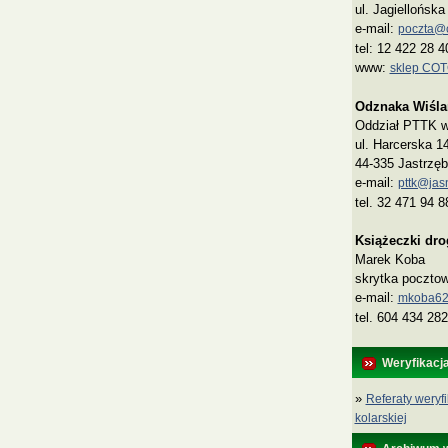
ul. Jagiellońsk
e-mail:
poczta@co
tel: 12 422 28 4
www:
sklep CO
Odznaka Wiśla
Oddział PTTK w 
ul. Harcerska 1
44-335 Jastrzęb
e-mail:
pttk@jasn
tel. 32 471 94 8
Książeczki dr
Marek Koba
skrytka poczto
e‑mail:
mkoba62
tel. 604 434 282
Weryfikacj
»
Referaty weryfi
kolarskiej