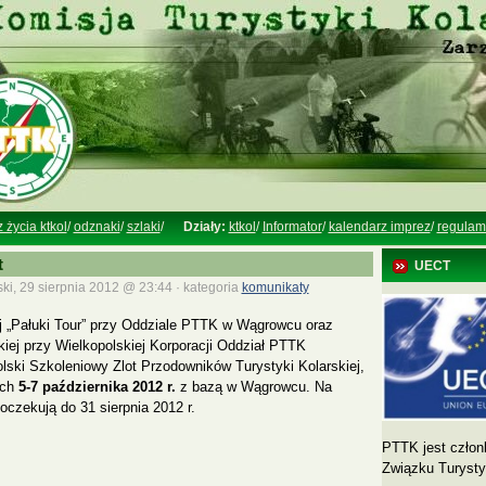
z życia ktkol
/
odznaki
/
szlaki
/
Działy:
ktkol
/
Informator
/
kalendarz imprez
/
regulam
t
UECT
ki, 29 sierpnia 2012 @ 23:44 · kategoria
komunikaty
j „Pałuki Tour” przy Oddziale PTTK w Wągrowcu oraz
kiej przy Wielkopolskiej Korporacji Oddział PTTK
lski Szkoleniowy Zlot Przodowników Turystyki Kolarskiej,
ach
5-7 października 2012 r.
z bazą w Wągrowcu. Na
oczekują do 31 sierpnia 2012 r.
PTTK jest człon
Związku Turyst