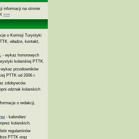
i informacji na stronie
TK
>>>
cje o Komisji Turystyki
TTK, władze, kontakt,
- wykaz honorowych
.
rystyki kolarskiej PTTK.
 wykaz przodowników
kiej PTTK od 2006 r.
az zdobywców
pni odznak kolarskich
nformacje o redakcji,
- kalendarz
rez
mprez kolarskich.
biór regulaminów
drze PTTK oraz