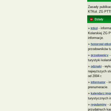
Zasady publikacj
KTKol. ZG PT
Działy
»
- informa
ktkol
Kolarskiej ZG P
informacje.
»
honorowi ptkol
przodowników tu
»
-
przodownicy
turystyki kolars
»
- wyk
odznaki
najwyższych sto
od 2004 r.
»
- i
informator
prenumeracie.
»
kalendarz imp
turystycznych i
»
- z
regulaminy
przydatnych ka