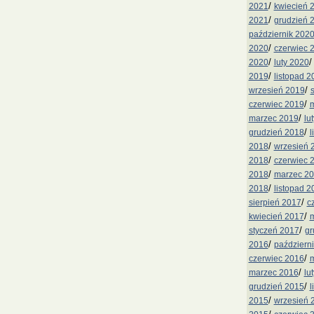
/
2021
kwiecień 
/
2021
grudzień 
październik 202
/
2020
czerwiec 
/
2020
luty 2020
/
2019
listopad 2
/
wrzesień 2019
/
czerwiec 2019
m
/
marzec 2019
lu
/
grudzień 2018
l
/
2018
wrzesień 
/
2018
czerwiec 
/
2018
marzec 2
/
2018
listopad 2
/
sierpień 2017
c
/
kwiecień 2017
m
/
styczeń 2017
gr
/
2016
październ
/
czerwiec 2016
m
/
marzec 2016
lu
/
grudzień 2015
l
/
2015
wrzesień 