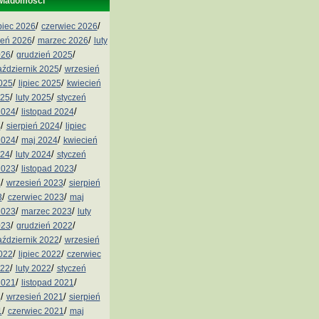
wiadomości
/
/
ipiec 2026
czerwiec 2026
/
/
ień 2026
marzec 2026
luty
/
/
026
grudzień 2025
/
aździernik 2025
wrzesień
/
/
2025
lipiec 2025
kwiecień
/
/
025
luty 2025
styczeń
/
/
2024
listopad 2024
/
/
4
sierpień 2024
lipiec
/
/
2024
maj 2024
kwiecień
/
/
024
luty 2024
styczeń
/
/
2023
listopad 2023
/
/
3
wrzesień 2023
sierpień
/
/
3
czerwiec 2023
maj
/
/
2023
marzec 2023
luty
/
/
023
grudzień 2022
/
aździernik 2022
wrzesień
/
/
2022
lipiec 2022
czerwiec
/
/
022
luty 2022
styczeń
/
/
2021
listopad 2021
/
/
1
wrzesień 2021
sierpień
/
/
1
czerwiec 2021
maj