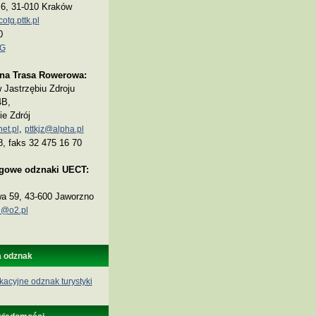
a 6, 31-010 Kraków
tg.pttk.pl
0
TG
na Trasa Rowerowa:
Jastrzębiu Zdroju
4B,
ie Zdrój
,
et.pl
pttkjz@alpha.pl
8, faks 32 475 16 70
ogowe odznaki UECT:
wa 59, 43-600 Jaworzno
@o2.pl
a odznak
kacyjne odznak turystyki