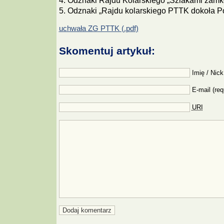
4. Odznaki Rajdu Kolarskiego „Szlakami zamk
5. Odznaki „Rajdu kolarskiego PTTK dokoła Po
uchwała ZG PTTK (.pdf)
Skomentuj artykuł:
Imię / Nick
E-mail (req
URI