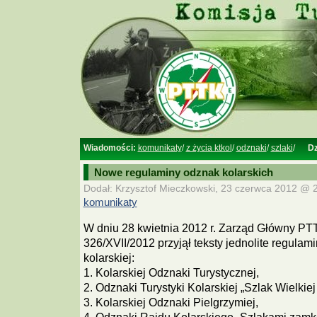
Wiadomości:
komunikaty
/
z życia ktkol
/
odznaki
/
szlaki
/
Dz
Nowe regulaminy odznak kolarskich
Dodał: Krzysztof Mieczkowski, 23 czerwca 2012 @ 2
komunikaty
W dniu 28 kwietnia 2012 r. Zarząd Główny PT
326/XVII/2012 przyjął teksty jednolite regulam
kolarskiej:
1. Kolarskiej Odznaki Turystycznej,
2. Odznaki Turystyki Kolarskiej „Szlak Wielkie
3. Kolarskiej Odznaki Pielgrzymiej,