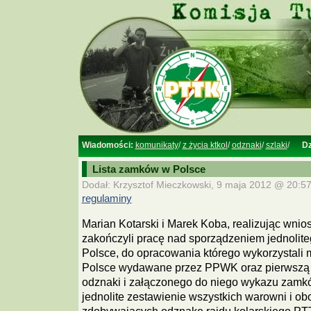
Wiadomości:
komunikaty
/
z życia ktkol
/
odznaki
/
szlaki
/
Dz
Lista zamków w Polsce
Dodał: Krzysztof Mieczkowski, 9 maja 2012 @ 20:57
regulaminy
Marian Kotarski i Marek Koba, realizując wnio
zakończyli pracę nad sporządzeniem jednoli
Polsce, do opracowania którego wykorzystal
Polsce wydawane przez PPWK oraz pierwszą 
odznaki i załączonego do niego wykazu zamk
jednolite zestawienie wszystkich warowni i ob