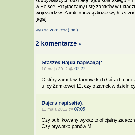
zdobywających odznakę rajdu kolarskiego P
w Polsce. Przytaczamy listę zamków w układz
województw. Zamki obowiązkowe wytłuszczono
[aga]
wykaz zamków (.pdf)
2 komentarze
»
Staszek Bajda napisał(a):
10 maja 2012 @
07:27
O który zamek w Tarnowskich Górach chod
ulicy Zamkowej 12, czy o zamek w dzielnicy
Dajers napisał(a):
11 maja 2012 @
07:05
Czy publikowany wykaz to oficjalny załącz
Czy prywatka panów M.