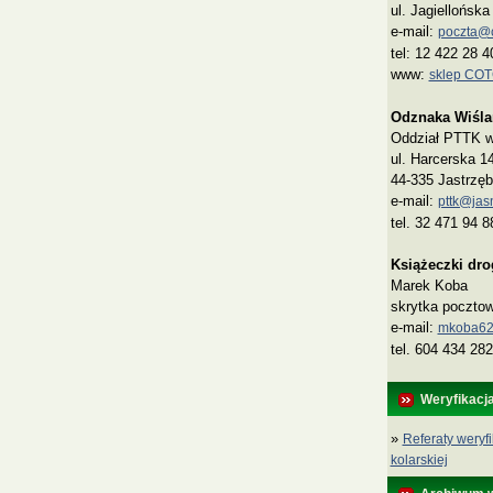
ul. Jagiellońsk
e-mail:
poczta@co
tel: 12 422 28 4
www:
sklep CO
Odznaka Wiśla
Oddział PTTK w 
ul. Harcerska 1
44-335 Jastrzęb
e-mail:
pttk@jasn
tel. 32 471 94 8
Książeczki dr
Marek Koba
skrytka poczto
e‑mail:
mkoba62
tel. 604 434 282
Weryfikacj
»
Referaty weryfi
kolarskiej