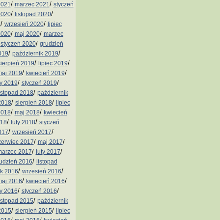
/
/
2021
marzec 2021
styczeń
/
/
2020
listopad 2020
/
/
0
wrzesień 2020
lipiec
/
/
2020
maj 2020
marzec
/
/
styczeń 2020
grudzień
/
/
019
październik 2019
/
/
sierpień 2019
lipiec 2019
/
/
aj 2019
kwiecień 2019
/
/
ty 2019
styczeń 2019
/
istopad 2018
październik
/
/
2018
sierpień 2018
lipiec
/
/
2018
maj 2018
kwiecień
/
/
018
luty 2018
styczeń
/
/
017
wrzesień 2017
/
/
zerwiec 2017
maj 2017
/
/
arzec 2017
luty 2017
/
udzień 2016
listopad
/
/
ik 2016
wrzesień 2016
/
/
aj 2016
kwiecień 2016
/
/
ty 2016
styczeń 2016
/
istopad 2015
październik
/
/
2015
sierpień 2015
lipiec