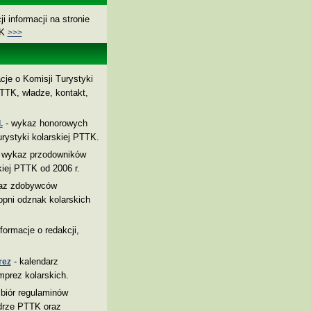
i informacji na stronie
TK
>>>
cje o Komisji Turystyki
TTK, władze, kontakt,
- wykaz honorowych
.
rystyki kolarskiej PTTK.
 wykaz przodowników
kiej PTTK od 2006 r.
az zdobywców
pni odznak kolarskich
nformacje o redakcji,
- kalendarz
rez
mprez kolarskich.
biór regulaminów
drze PTTK oraz