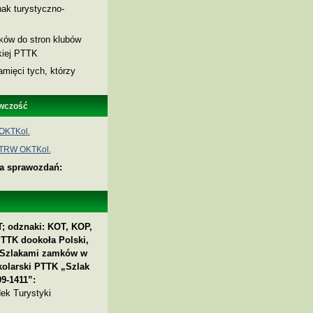
ak turystyczno-
nków do stron klubów
skiej PTTK
amięci tych, którzy
wczość
OKTKol.
 TRW OKTKol.
ia sprawozdań:
; odznaki: KOT, KOP,
PTTK dookoła Polski,
 „Szlakami zamków w
kolarski PTTK „Szlak
9-1411”:
ek Turystyki