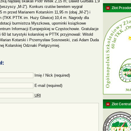
izką najdalej skakali Piotr Witek 2,15 m; Dawid Gurbała 1,9
(wszyscy „M-2”). Konkurs rzutów beretem wygrał
Zlot Przodo
 m przed Marianem Kotarskim 11,95 m (obaj „M-2”) i
 (TKK PTTK im. Huzy Gliwice) 10,4 m. Nagrody dla
dotacji burmistrza Myszkowa, upominki książkowe
ntrum Informacji Europejskiej w Częstochowie. Gratulacje
 60 lat turystyki kolarskiej w PTTK przyjmowali: Witold
 Marian Kotarski i Przemysław Sosnowski, zaś Adam Duda
nej Kolarskiej Odznaki Pielgrzymiej.
ł:
Imię / Nick (required)
E-mail (required)
URI
Zlot Centra