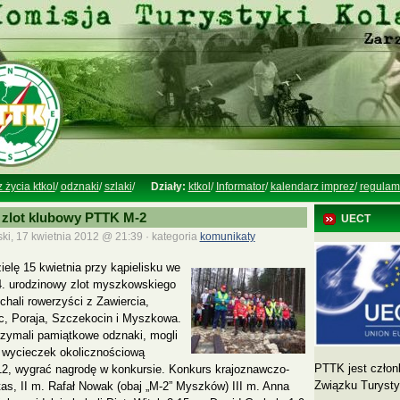
z życia ktkol
/
odznaki
/
szlaki
/
Działy:
ktkol
/
Informator
/
kalendarz imprez
/
regulam
zlot klubowy PTTK M-2
UECT
ki, 17 kwietnia 2012 @ 21:39 · kategoria
komunikaty
elę 15 kwietnia przy kąpielisku we
4. urodzinowy zlot myszkowskiego
chali rowerzyści z Zawiercia,
c, Poraja, Szczekocin i Myszkowa.
trzymali pamiątkowe odznaki, mogli
 wycieczek okolicznościową
PTTK jest człon
12, wygrać nagrodę w konkursie. Konkurs krajoznawczo-
Związku Turyst
tas, II m. Rafał Nowak (obaj „M-2” Myszków) III m. Anna