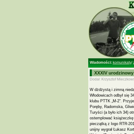
Wiadomości:
komunikaty
/
XXXIV urodzinowy 
Dodał: Krzysztof Mieczkows
W dżdżystą i zimną niedzi
Włodowicach odbył się 3
klubu PTTK „M-2”. Przyje
Poręby, Radomska, Gliwi
Turyści (a było ich 34) o
ostemplować książeczkę
pieczątką z logo RTR-20
unijny wygrał Łukasz Kor