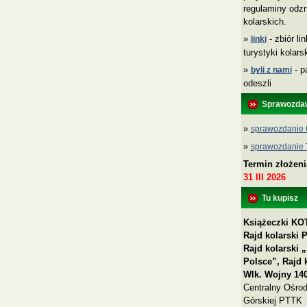
regulaminy odzn
kolarskich.
»
- zbiór li
linki
turystyki kolar
»
- p
byli z nami
odeszli
Sprawozda
»
sprawozdanie 
»
sprawozdanie
Termin złożen
31 III 2026
Tu kupisz
Książeczki KOT
Rajd kolarski 
Rajd kolarski
Polsce”, Rajd 
Wlk. Wojny 140
Centralny Ośrod
Górskiej PTTK