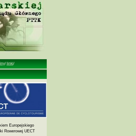
iny
/
linki
/
kiem Europejskiego
yki Rowerowej UECT