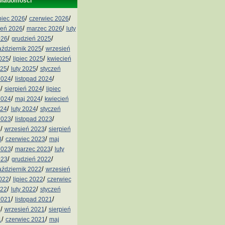
wiadomości
/
/
ipiec 2026
czerwiec 2026
/
/
ień 2026
marzec 2026
luty
/
/
026
grudzień 2025
/
aździernik 2025
wrzesień
/
/
2025
lipiec 2025
kwiecień
/
/
025
luty 2025
styczeń
/
/
2024
listopad 2024
/
/
4
sierpień 2024
lipiec
/
/
2024
maj 2024
kwiecień
/
/
024
luty 2024
styczeń
/
/
2023
listopad 2023
/
/
3
wrzesień 2023
sierpień
/
/
3
czerwiec 2023
maj
/
/
2023
marzec 2023
luty
/
/
023
grudzień 2022
/
aździernik 2022
wrzesień
/
/
2022
lipiec 2022
czerwiec
/
/
022
luty 2022
styczeń
/
/
2021
listopad 2021
/
/
1
wrzesień 2021
sierpień
/
/
1
czerwiec 2021
maj