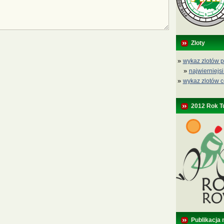
Zloty
»
wykaz zlotów p
»
najwierniejsi
»
wykaz zlotów c
2012 Rok T
Publikacja 