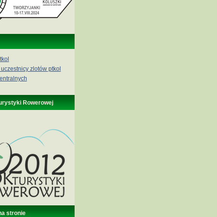
tkol
 uczestnicy zlotów ptkol
entralnych
urystyki Rowerowej
na stronie