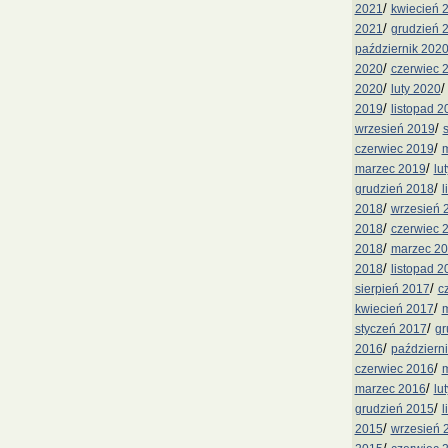
/
2021
kwiecień 
/
2021
grudzień 
październik 202
/
2020
czerwiec 
/
2020
luty 2020
/
2019
listopad 2
/
wrzesień 2019
/
czerwiec 2019
m
/
marzec 2019
lu
/
grudzień 2018
l
/
2018
wrzesień 
/
2018
czerwiec 
/
2018
marzec 2
/
2018
listopad 2
/
sierpień 2017
c
/
kwiecień 2017
m
/
styczeń 2017
gr
/
2016
październ
/
czerwiec 2016
m
/
marzec 2016
lu
/
grudzień 2015
l
/
2015
wrzesień 