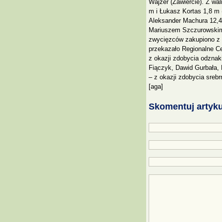
Wajzer (Zawiercie). Z wal
m i Łukasz Kortas 1,8 m 
Aleksander Machura 12,45
Mariuszem Szczurowskim
zwycięzców zakupiono z 
przekazało Regionalne Ce
z okazji zdobycia odznaki
Fiączyk, Dawid Gurbała,
– z okazji zdobycia srebr
[aga]
Skomentuj artyku