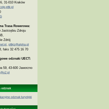
a 6, 31-010 Kraków
tg.pttk.pl
0
TG
na Trasa Rowerowa:
Jastrzębiu Zdroju
4B,
ie Zdrój
,
et.pl
pttkjz@alpha.pl
8, faks 32 475 16 70
ogowe odznaki UECT:
wa 59, 43-600 Jaworzno
@o2.pl
a odznak
kacyjne odznak turystyki