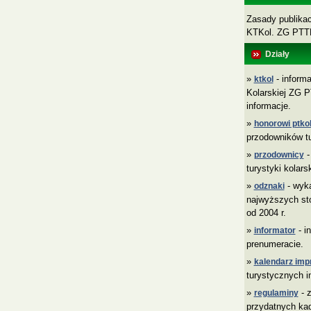
Zasady publikacj
KTKol. ZG PT
Działy
»
- informa
ktkol
Kolarskiej ZG P
informacje.
»
honorowi ptkol
przodowników tu
»
-
przodownicy
turystyki kolars
»
- wyk
odznaki
najwyższych sto
od 2004 r.
»
- i
informator
prenumeracie.
»
kalendarz imp
turystycznych i
»
- z
regulaminy
przydatnych ka