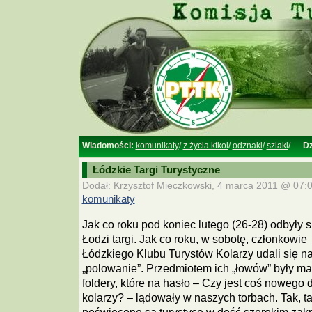
Wiadomości:
komunikaty
/
z życia ktkol
/
odznaki
/
szlaki
/
Dz
Łódzkie Targi Turystyczne
Dodał: Krzysztof Mieczkowski, 4 marca 2011 @ 07:0
komunikaty
Jak co roku pod koniec lutego (26-28) odbyły s
Łodzi targi. Jak co roku, w sobotę, członkowie
Łódzkiego Klubu Turystów Kolarzy udali się n
„polowanie”. Przedmiotem ich „łowów” były ma
foldery, które na hasło – Czy jest coś nowego 
kolarzy? – lądowały w naszych torbach. Tak, ta