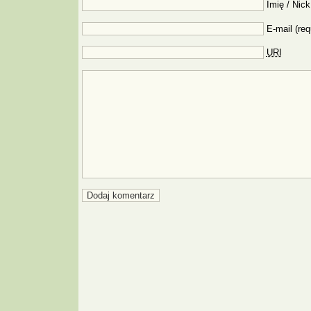
Imię / Nick
E-mail (req
URI