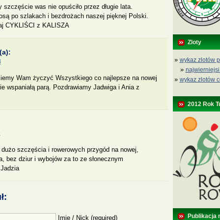
 szczęście was nie opuściło przez długie lata.
osą po szlakach i bezdrożach naszej pięknej Polski.
naj CYKLIŚCI z KALISZA
Zloty
(a):
»
wykaz zlotów p
3
»
najwierniejsi
ziemy Wam życzyć Wszystkiego co najlepsze na nowej
»
wykaz zlotów c
ie wspaniałą parą. Pozdrawiamy Jadwiga i Ania z
2012 Rok T
5
, dużo szczęścia i rowerowych przygód na nowej,
ia, bez dziur i wybojów za to ze słonecznym
 Jadzia
ł:
Publikacja 
Imię / Nick (required)