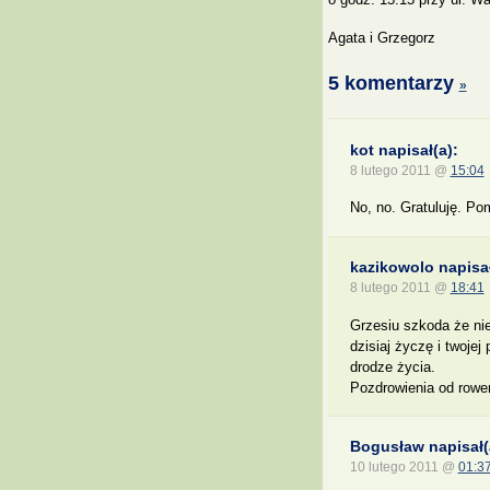
Agata i Grzegorz
5 komentarzy
»
kot napisał(a):
8 lutego 2011 @
15:04
No, no. Gratuluję. Po
kazikowolo napisał
8 lutego 2011 @
18:41
Grzesiu szkoda że ni
dzisiaj życzę i twoje
drodze życia.
Pozdrowienia od rowe
Bogusław napisał(
10 lutego 2011 @
01:3