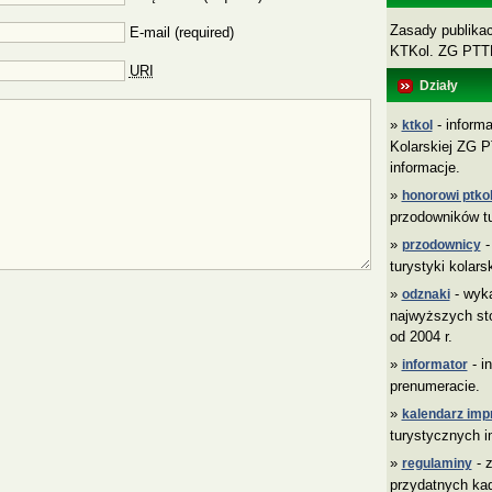
Zasady publikacj
E-mail (required)
KTKol. ZG PT
URI
Działy
»
- informa
ktkol
Kolarskiej ZG P
informacje.
»
honorowi ptkol
przodowników tu
»
-
przodownicy
turystyki kolars
»
- wyk
odznaki
najwyższych sto
od 2004 r.
»
- i
informator
prenumeracie.
»
kalendarz imp
turystycznych i
»
- z
regulaminy
przydatnych ka