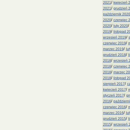
/
2021
kwiecień 
/
2021
grudzień 
październik 202
/
2020
czerwiec 
/
2020
luty 2020
/
2019
listopad 2
/
wrzesień 2019
/
czerwiec 2019
m
/
marzec 2019
lu
/
grudzień 2018
l
/
2018
wrzesień 
/
2018
czerwiec 
/
2018
marzec 2
/
2018
listopad 2
/
sierpień 2017
c
/
kwiecień 2017
m
/
styczeń 2017
gr
/
2016
październ
/
czerwiec 2016
m
/
marzec 2016
lu
/
grudzień 2015
l
/
2015
wrzesień 