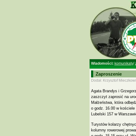
Wiadomości:
komunikaty
/
Zaproszenie
Dodał: Krzysztof Mieczkows
Agata Brandys i Grzegor
zaszczyt zaprosić na ur
Małżeństwa, która odbęd
o godz. 16.00 w kościele
Lubelski 157 w Warszawi
Turystów kolarzy chętnyc
kolumny rowerowej prowa
o godz. 15.15 przy ul. 