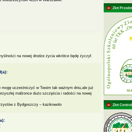
Zlot Przodo
myślności na nowej drodze życia wkrótce będę życzył.
(a):
e mogę uczestniczyć w Twoim tak ważnym dniu,ale już
j przyszłej małżonce dużo szczęścia i radości na nowej
rzystów z Bydgoszczy – kazikowolo
Zlot Centra
a):
7