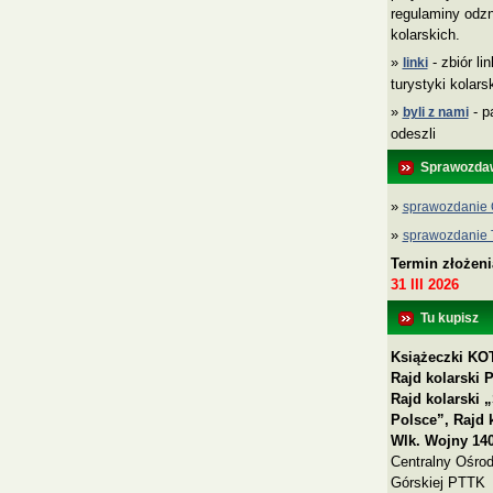
regulaminy odzn
kolarskich.
»
- zbiór li
linki
turystyki kolar
»
- p
byli z nami
odeszli
Sprawozda
»
sprawozdanie 
»
sprawozdanie
Termin złożen
31 III 2026
Tu kupisz
Książeczki KOT
Rajd kolarski 
Rajd kolarski
Polsce”, Rajd 
Wlk. Wojny 140
Centralny Ośrod
Górskiej PTTK