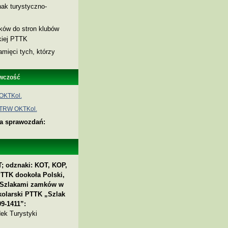
ak turystyczno-
nków do stron klubów
skiej PTTK
amięci tych, którzy
wczość
OKTKol.
 TRW OKTKol.
ia sprawozdań:
; odznaki: KOT, KOP,
PTTK dookoła Polski,
 „Szlakami zamków w
kolarski PTTK „Szlak
9-1411”:
ek Turystyki