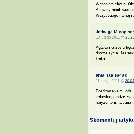
Wspaniała chwila. Oby
A rowery niech was ni
Wszystkiego na naj 
Jadwiga M napisał
10 lutego 2011 @
23:2
Agatko i Grzesiu będ
drodze życia. Jesteśc
Łodzi.
ania napisał(a):
11 lutego 2011 @
20:0
Pozdrowienia z Łodzi
kolarskiej drodze życ
horyzontem….. Ania i
Skomentuj artyku