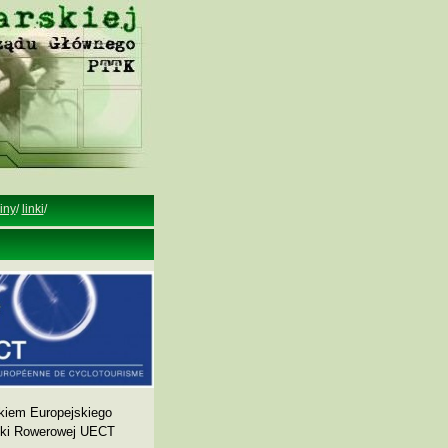
iny
/
linki
/
kiem Europejskiego
yki Rowerowej UECT