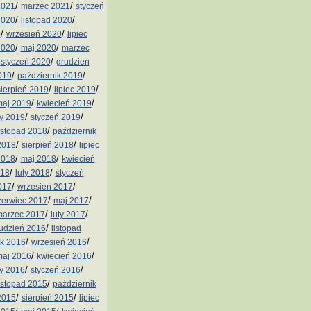
/
/
2021
marzec 2021
styczeń
/
/
2020
listopad 2020
/
/
0
wrzesień 2020
lipiec
/
/
2020
maj 2020
marzec
/
/
styczeń 2020
grudzień
/
/
019
październik 2019
/
/
sierpień 2019
lipiec 2019
/
/
aj 2019
kwiecień 2019
/
/
ty 2019
styczeń 2019
/
istopad 2018
październik
/
/
2018
sierpień 2018
lipiec
/
/
2018
maj 2018
kwiecień
/
/
018
luty 2018
styczeń
/
/
017
wrzesień 2017
/
/
zerwiec 2017
maj 2017
/
/
arzec 2017
luty 2017
/
udzień 2016
listopad
/
/
ik 2016
wrzesień 2016
/
/
aj 2016
kwiecień 2016
/
/
ty 2016
styczeń 2016
/
istopad 2015
październik
/
/
2015
sierpień 2015
lipiec