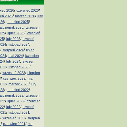
wiadomości
/
/
ipiec 2026
czerwiec 2026
/
/
ień 2026
marzec 2026
luty
/
/
026
grudzień 2025
/
aździernik 2025
wrzesień
/
/
2025
lipiec 2025
kwiecień
/
/
025
luty 2025
styczeń
/
/
2024
listopad 2024
/
/
4
sierpień 2024
lipiec
/
/
2024
maj 2024
kwiecień
/
/
024
luty 2024
styczeń
/
/
2023
listopad 2023
/
/
3
wrzesień 2023
sierpień
/
/
3
czerwiec 2023
maj
/
/
2023
marzec 2023
luty
/
/
023
grudzień 2022
/
aździernik 2022
wrzesień
/
/
2022
lipiec 2022
czerwiec
/
/
022
luty 2022
styczeń
/
/
2021
listopad 2021
/
/
1
wrzesień 2021
sierpień
/
/
1
czerwiec 2021
maj