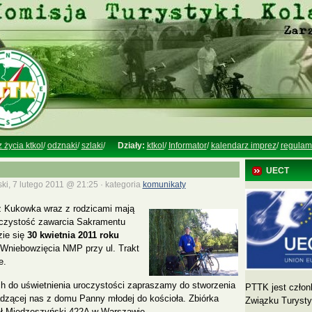
z życia ktkol
/
odznaki
/
szlaki
/
Działy:
ktkol
/
Informator
/
kalendarz imprez
/
regulam
UECT
ki, 7 lutego 2011 @ 21:25 · kategoria
komunikaty
z Kukowka wraz z rodzicami mają
oczystość zawarcia Sakramentu
zie się
30 kwietnia 2011 roku
 Wniebowzięcia NMP przy ul. Trakt
e.
h do uświetnienia uroczystości zapraszamy do stworzenia
PTTK jest człon
dzącej nas z domu Panny młodej do kościoła. Zbiórka
Związku Turyst
Wał Miedzeszyński 422A w Warszawie.