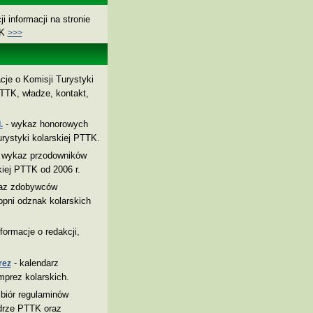
i informacji na stronie
TK
>>>
cje o Komisji Turystyki
TTK, władze, kontakt,
- wykaz honorowych
.
rystyki kolarskiej PTTK.
 wykaz przodowników
kiej PTTK od 2006 r.
az zdobywców
pni odznak kolarskich
nformacje o redakcji,
- kalendarz
rez
mprez kolarskich.
biór regulaminów
drze PTTK oraz