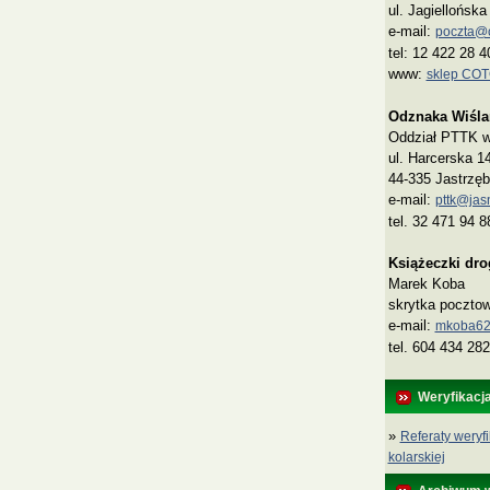
ul. Jagiellońsk
e-mail:
poczta@co
tel: 12 422 28 4
www:
sklep CO
Odznaka Wiśla
Oddział PTTK w 
ul. Harcerska 1
44-335 Jastrzęb
e-mail:
pttk@jasn
tel. 32 471 94 8
Książeczki dr
Marek Koba
skrytka poczto
e‑mail:
mkoba62
tel. 604 434 282
Weryfikacj
»
Referaty weryfi
kolarskiej