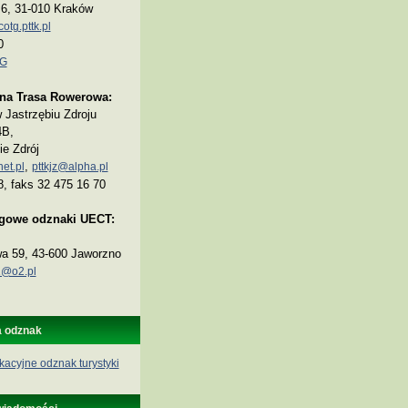
a 6, 31-010 Kraków
tg.pttk.pl
0
TG
na Trasa Rowerowa:
Jastrzębiu Zdroju
4B,
ie Zdrój
,
et.pl
pttkjz@alpha.pl
8, faks 32 475 16 70
ogowe odznaki UECT:
wa 59, 43-600 Jaworzno
@o2.pl
a odznak
kacyjne odznak turystyki