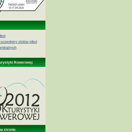
tkol
 uczestnicy zlotów ptkol
entralnych
urystyki Rowerowej
na stronie