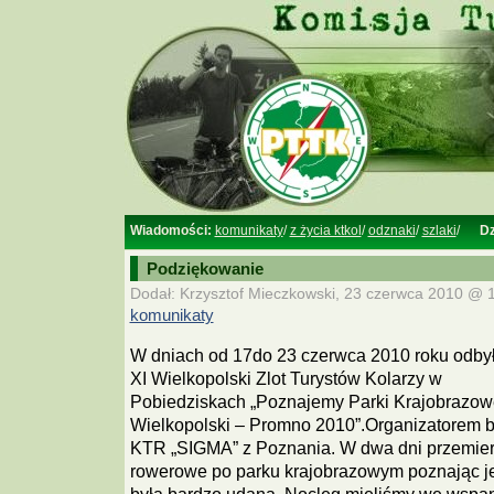
Wiadomości:
komunikaty
/
z życia ktkol
/
odznaki
/
szlaki
/
Dz
Podziękowanie
Dodał: Krzysztof Mieczkowski, 23 czerwca 2010 @ 1
komunikaty
W dniach od 17do 23 czerwca 2010 roku odbył
XI Wielkopolski Zlot Turystów Kolarzy w
Pobiedziskach „Poznajemy Parki Krajobrazow
Wielkopolski – Promno 2010”.Organizatorem b
KTR „SIGMA” z Poznania. W dwa dni przemier
rowerowe po parku krajobrazowym poznając je