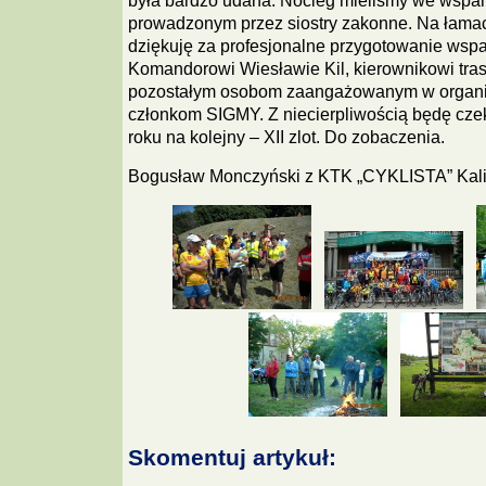
była bardzo udana. Nocleg mieliśmy we wspan
prowadzonym przez siostry zakonne. Na łamach
dziękuję za profesjonalne przygotowanie wspa
Komandorowi Wiesławie Kil, kierownikowi tra
pozostałym osobom zaangażowanym w organiz
członkom SIGMY. Z niecierpliwością będę cze
roku na kolejny – XII zlot. Do zobaczenia.
Bogusław Monczyński z KTK „CYKLISTA” Kal
Skomentuj artykuł: