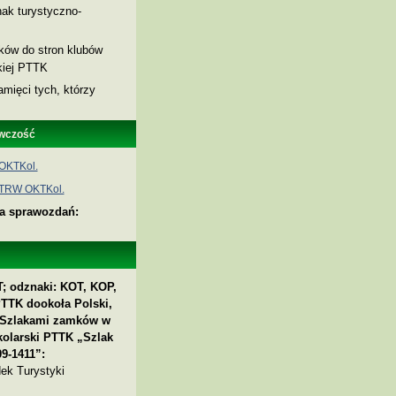
ak turystyczno-
nków do stron klubów
skiej PTTK
amięci tych, którzy
wczość
OKTKol.
 TRW OKTKol.
ia sprawozdań:
; odznaki: KOT, KOP,
PTTK dookoła Polski,
 „Szlakami zamków w
kolarski PTTK „Szlak
9-1411”:
ek Turystyki