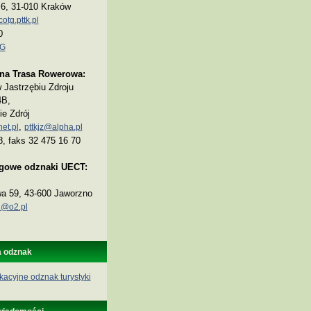
a 6, 31-010 Kraków
tg.pttk.pl
0
TG
na Trasa Rowerowa:
Jastrzębiu Zdroju
4B,
ie Zdrój
,
et.pl
pttkjz@alpha.pl
8, faks 32 475 16 70
ogowe odznaki UECT:
wa 59, 43-600 Jaworzno
@o2.pl
a odznak
kacyjne odznak turystyki