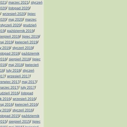
/
/
2021
marzec 2021
styczeń
/
/
2020
listopad 2020
/
/
0
wrzesień 2020
lipiec
/
/
2020
maj 2020
marzec
/
/
styczeń 2020
grudzień
/
/
019
październik 2019
/
/
sierpień 2019
lipiec 2019
/
/
aj 2019
kwiecień 2019
/
/
ty 2019
styczeń 2019
/
istopad 2018
październik
/
/
2018
sierpień 2018
lipiec
/
/
2018
maj 2018
kwiecień
/
/
018
luty 2018
styczeń
/
/
017
wrzesień 2017
/
/
zerwiec 2017
maj 2017
/
/
arzec 2017
luty 2017
/
udzień 2016
listopad
/
/
ik 2016
wrzesień 2016
/
/
aj 2016
kwiecień 2016
/
/
ty 2016
styczeń 2016
/
istopad 2015
październik
/
/
2015
sierpień 2015
lipiec