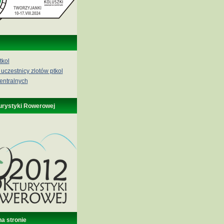
tkol
 uczestnicy zlotów ptkol
entralnych
urystyki Rowerowej
na stronie