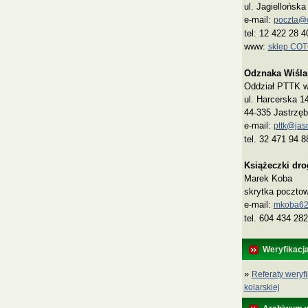
ul. Jagiellońsk
e-mail:
poczta@co
tel: 12 422 28 4
www:
sklep CO
Odznaka Wiśla
Oddział PTTK w 
ul. Harcerska 1
44-335 Jastrzęb
e-mail:
pttk@jasn
tel. 32 471 94 8
Książeczki dr
Marek Koba
skrytka poczto
e‑mail:
mkoba62
tel. 604 434 282
Weryfikacj
»
Referaty weryfi
kolarskiej