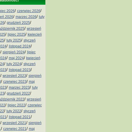
wiadomości
/
/
ipiec 2026
czerwiec 2026
/
/
ień 2026
marzec 2026
luty
/
/
026
grudzień 2025
/
aździernik 2025
wrzesień
/
/
2025
lipiec 2025
kwiecień
/
/
025
luty 2025
styczeń
/
/
2024
listopad 2024
/
/
4
sierpień 2024
lipiec
/
/
2024
maj 2024
kwiecień
/
/
024
luty 2024
styczeń
/
/
2023
listopad 2023
/
/
3
wrzesień 2023
sierpień
/
/
3
czerwiec 2023
maj
/
/
2023
marzec 2023
luty
/
/
023
grudzień 2022
/
aździernik 2022
wrzesień
/
/
2022
lipiec 2022
czerwiec
/
/
022
luty 2022
styczeń
/
/
2021
listopad 2021
/
/
1
wrzesień 2021
sierpień
/
/
1
czerwiec 2021
maj