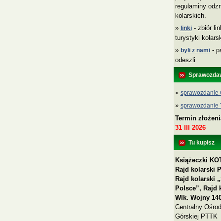
regulaminy odzn
kolarskich.
»
- zbiór li
linki
turystyki kolar
»
- p
byli z nami
odeszli
Sprawozda
»
sprawozdanie 
»
sprawozdanie
Termin złożen
31 III 2026
Tu kupisz
Książeczki KOT
Rajd kolarski 
Rajd kolarski
Polsce”, Rajd 
Wlk. Wojny 140
Centralny Ośrod
Górskiej PTTK