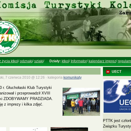
z życia ktkol
/
odznaki
/
szlaki
/
Działy:
ktkol
/
Informator
/
kalendarz imprez
/
regulam
UECT
ki, 7 czerwca 2010 @ 12:26 · kategoria
komunikaty
 r. Głuchołaski Klub Turystyki
nizował i przeprowadził XVIII
arski ZDOBYWAMY PRADZIADA.
ę z imprezy i kilka zdjęć.
PTTK jest człon
Związku Turyst