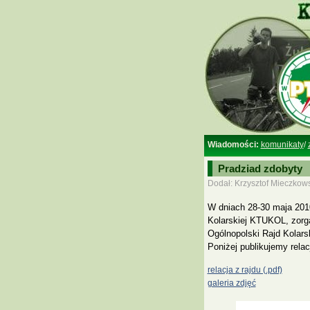
Wiadomości:
komunikaty
/
Pradziad zdobyty
Dodał: Krzysztof Mieczkows
W dniach 28-30 maja 2010
Kolarskiej KTUKOL, zorga
Ogólnopolski Rajd Kol
Poniżej publikujemy relacj
relacja z rajdu (.pdf)
galeria zdjęć