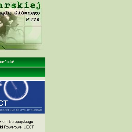
iny
/
linki
/
kiem Europejskiego
yki Rowerowej UECT