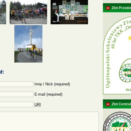
Zlot Przodo
ł:
Imię / Nick (required)
E-mail (required)
Zlot Centra
URI