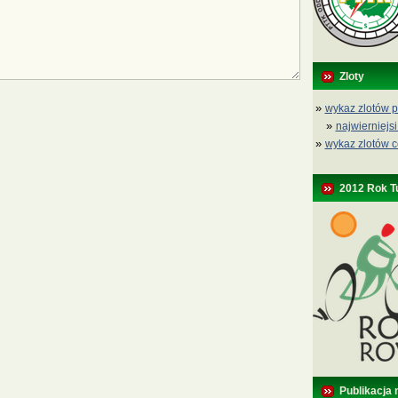
Zloty
»
wykaz zlotów p
»
najwierniejsi
»
wykaz zlotów c
2012 Rok T
Publikacja 