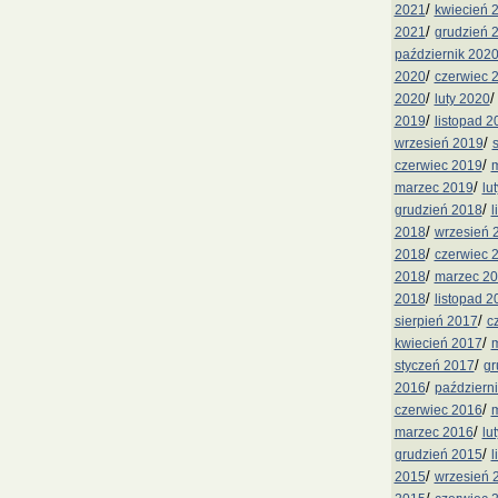
/
2021
kwiecień 
/
2021
grudzień 
październik 202
/
2020
czerwiec 
/
2020
luty 2020
/
2019
listopad 2
/
wrzesień 2019
/
czerwiec 2019
m
/
marzec 2019
lu
/
grudzień 2018
l
/
2018
wrzesień 
/
2018
czerwiec 
/
2018
marzec 2
/
2018
listopad 2
/
sierpień 2017
c
/
kwiecień 2017
m
/
styczeń 2017
gr
/
2016
październ
/
czerwiec 2016
m
/
marzec 2016
lu
/
grudzień 2015
l
/
2015
wrzesień 