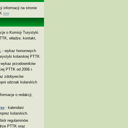
i informacji na stronie
TK
>>>
cje o Komisji Turystyki
TTK, władze, kontakt,
- wykaz honorowych
.
rystyki kolarskiej PTTK.
 wykaz przodowników
kiej PTTK od 2006 r.
az zdobywców
pni odznak kolarskich
nformacje o redakcji,
- kalendarz
rez
mprez kolarskich.
biór regulaminów
drze PTTK oraz