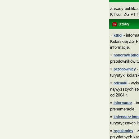
Zasady publikacj
KTKol. ZG PT
Działy
»
- informa
ktkol
Kolarskiej ZG P
informacje.
»
honorowi ptkol
przodowników tu
»
-
przodownicy
turystyki kolars
»
- wyk
odznaki
najwyższych sto
od 2004 r.
»
- i
informator
prenumeracie.
»
kalendarz imp
turystycznych i
»
- z
regulaminy
przydatnych ka