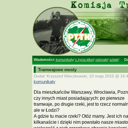
Wiadomości:
komunikaty
/
z życia ktkol
/
odznaki
/
szlaki
/
Dz
Tramwajowe mosty
Dodał: Krzysztof Mieczkowski, 10 maja 2010 @ 16:4
komunikaty
Dla mieszkańców Warszawy, Wrocławia, Pozn
czy innych miast posiadających: po pierwsze
tramwaje, po drugie rzeki, jest to rzecz normal
ale w Łodzi?
A gdzie tu macie rzeki? Otóż mamy. Jest ich n
kilkanaście i dzięki nim powstało nasze miast