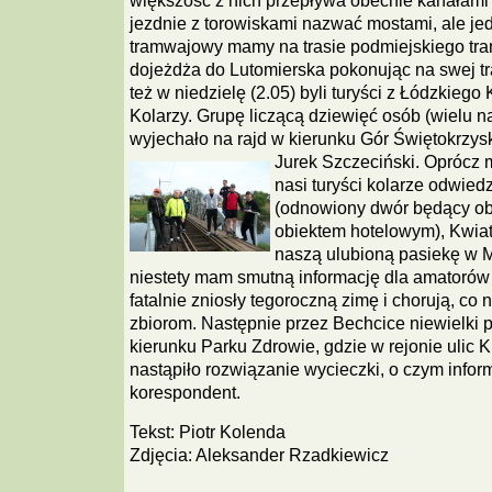
większość z nich przepływa obecnie kanałami 
jezdnie z torowiskami nazwać mostami, ale je
tramwajowy mamy na trasie podmiejskiego tramw
dojeżdża do Lutomierska pokonując na swej tr
też w niedzielę (2.05) byli turyści z Łódzkiego
Kolarzy. Grupę liczącą dziewięć osób (wielu 
wyjechało na rajd w kierunku Gór Świętokrzysk
Jurek Szczeciński.
Oprócz m
nasi turyści kolarze odwied
(odnowiony dwór będący o
obiektem hotelowym), Kwiat
naszą ulubioną pasiekę w M
niestety mam smutną informację dla amatorów
fatalnie zniosły tegoroczną zimę i chorują, co
zbiorom. Następnie przez Bechcice niewielki p
kierunku Parku Zdrowie, gdzie w rejonie ulic 
nastąpiło rozwiązanie wycieczki, o czym infor
korespondent.
Tekst: Piotr Kolenda
Zdjęcia: Aleksander Rzadkiewicz