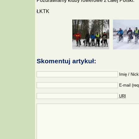
Pozdrawiamy kluby rowerowe z całej Polski.
ŁKTK
Skomentuj artykuł:
Imię / Nick
E-mail (req
URI