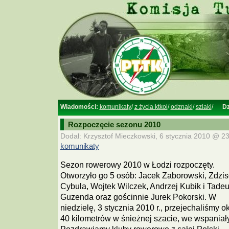
Wiadomości:
komunikaty
/
z życia ktkol
/
odznaki
/
szlaki
/
Dz
Rozpoczęcie sezonu 2010
Dodał: Krzysztof Mieczkowski, 6 stycznia 2010 @ 23
komunikaty
Sezon rowerowy 2010 w Łodzi rozpoczęty.
Otworzyło go 5 osób: Jacek Zaborowski, Zdzi
Cybula, Wojtek Wilczek, Andrzej Kubik i Tade
Guzenda oraz gościnnie Jurek Pokorski. W
niedzielę, 3 stycznia 2010 r., przejechaliśmy o
40 kilometrów w śnieżnej szacie, we wspania