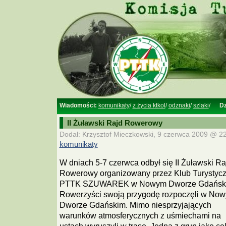
Wiadomości:
komunikaty
/
z życia ktkol
/
odznaki
/
szlaki
/
Dz
II Żuławski Rajd Rowerowy
Dodał: Krzysztof Mieczkowski, 9 czerwca 2009 @ 22
komunikaty
W dniach 5-7 czerwca odbył się II Żuławski Ra
Rowerowy organizowany przez Klub Turystyc
PTTK SZUWAREK w Nowym Dworze Gdańsk
Rowerzyści swoją przygodę rozpoczęli w No
Dworze Gdańskim. Mimo niesprzyjających
warunków atmosferycznych z uśmiechami na