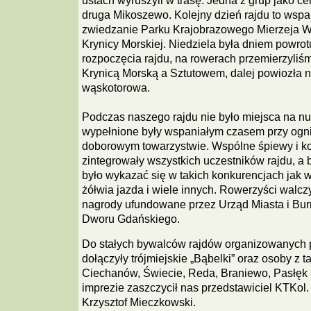
ustach wyruszyli w trasę. Jedna z grup jako ce
druga Mikoszewo. Kolejny dzień rajdu to wspa
zwiedzanie Parku Krajobrazowego Mierzeja W
Krynicy Morskiej. Niedziela była dniem powrot
rozpoczęcia rajdu, na rowerach przemierzyliś
Krynicą Morską a Sztutowem, dalej powiozła n
wąskotorowa.
Podczas naszego rajdu nie było miejsca na nu
wypełnione były wspaniałym czasem przy ogn
doborowym towarzystwie. Wspólne śpiewy i k
zintegrowały wszystkich uczestników rajdu, a 
było wykazać się w takich konkurencjach jak 
żółwia jazda i wiele innych. Rowerzyści walcz
nagrody ufundowane przez Urząd Miasta i Bu
Dworu Gdańskiego.
Do stałych bywalców rajdów organizowanych 
dołączyły trójmiejskie „Bąbelki” oraz osoby z t
Ciechanów, Świecie, Reda, Braniewo, Pasłęk 
imprezie zaszczycił nas przedstawiciel KTKol
Krzysztof Mieczkowski.