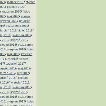
/
/
2021
marzec 2021
styczeń
/
/
2020
listopad 2020
/
/
0
wrzesień 2020
lipiec
/
/
2020
maj 2020
marzec
/
/
styczeń 2020
grudzień
/
/
019
październik 2019
/
/
sierpień 2019
lipiec 2019
/
/
aj 2019
kwiecień 2019
/
/
ty 2019
styczeń 2019
/
istopad 2018
październik
/
/
2018
sierpień 2018
lipiec
/
/
2018
maj 2018
kwiecień
/
/
018
luty 2018
styczeń
/
/
017
wrzesień 2017
/
/
zerwiec 2017
maj 2017
/
/
arzec 2017
luty 2017
/
udzień 2016
listopad
/
/
ik 2016
wrzesień 2016
/
/
aj 2016
kwiecień 2016
/
/
ty 2016
styczeń 2016
/
istopad 2015
październik
/
/
2015
sierpień 2015
lipiec