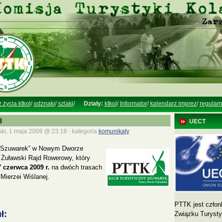
z życia ktkol
/
odznaki
/
szlaki
/
Działy:
ktkol
/
Informator
/
kalendarz imprez
/
regulam
d
UECT
ki, 1 maja 2009 @ 23:18 · kategoria
komunikaty
„Szuwarek” w Nowym Dworze
 Żuławski Rajd Rowerowy, który
7 czerwca 2009 r.
na dwóch trasach
Mierzei Wiślanej.
PTTK jest człon
ł:
Związku Turyst