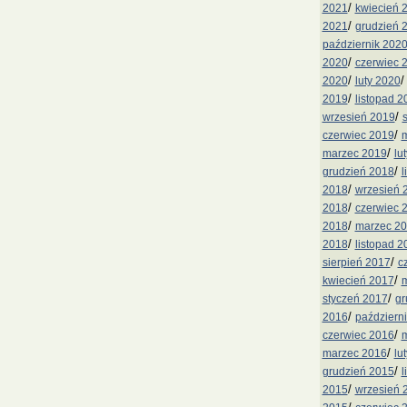
/
2021
kwiecień 
/
2021
grudzień 
październik 202
/
2020
czerwiec 
/
2020
luty 2020
/
2019
listopad 2
/
wrzesień 2019
/
czerwiec 2019
m
/
marzec 2019
lu
/
grudzień 2018
l
/
2018
wrzesień 
/
2018
czerwiec 
/
2018
marzec 2
/
2018
listopad 2
/
sierpień 2017
c
/
kwiecień 2017
m
/
styczeń 2017
gr
/
2016
październ
/
czerwiec 2016
m
/
marzec 2016
lu
/
grudzień 2015
l
/
2015
wrzesień 