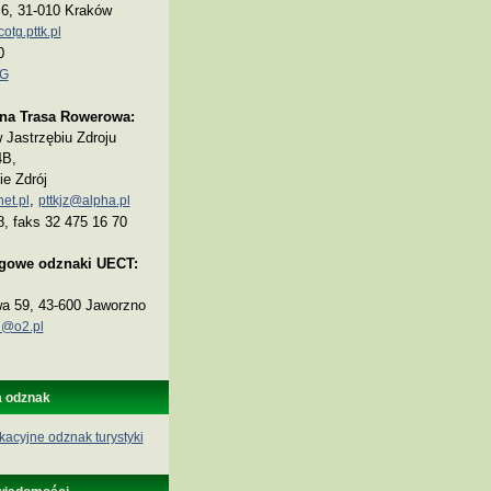
a 6, 31-010 Kraków
tg.pttk.pl
0
TG
na Trasa Rowerowa:
Jastrzębiu Zdroju
4B,
ie Zdrój
,
et.pl
pttkjz@alpha.pl
8, faks 32 475 16 70
ogowe odznaki UECT:
wa 59, 43-600 Jaworzno
@o2.pl
a odznak
kacyjne odznak turystyki