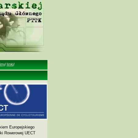
iny
/
linki
/
kiem Europejskiego
yki Rowerowej UECT