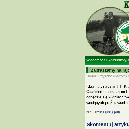
Wiadomości:
komunikaty
/
Zapraszamy na raj
Dodał: Krzysztof Mieczkows
Klub Turystyczny PTTK 
Gdańskim zaprasza na II
odbędzie się w dniach
5-
wiodących po Żuławach i 
regulamin rajdu (.pdf)
Skomentuj artyku