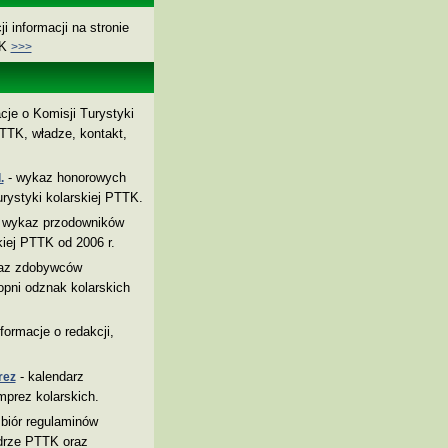
i informacji na stronie
TK
>>>
cje o Komisji Turystyki
TTK, władze, kontakt,
- wykaz honorowych
.
rystyki kolarskiej PTTK.
 wykaz przodowników
kiej PTTK od 2006 r.
az zdobywców
pni odznak kolarskich
nformacje o redakcji,
- kalendarz
rez
mprez kolarskich.
biór regulaminów
drze PTTK oraz