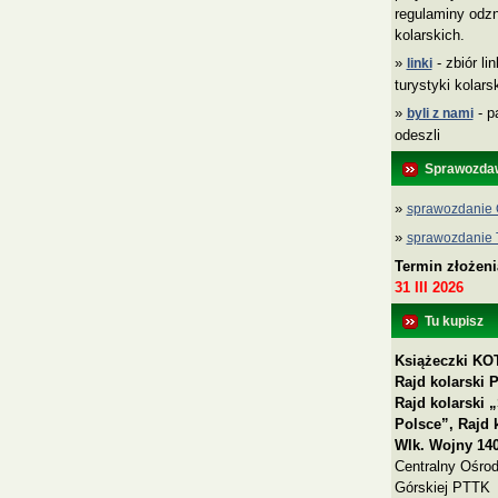
regulaminy odzn
kolarskich.
»
- zbiór li
linki
turystyki kolar
»
- p
byli z nami
odeszli
Sprawozda
»
sprawozdanie 
»
sprawozdanie
Termin złożen
31 III 2026
Tu kupisz
Książeczki KOT
Rajd kolarski 
Rajd kolarski
Polsce”, Rajd 
Wlk. Wojny 140
Centralny Ośrod
Górskiej PTTK