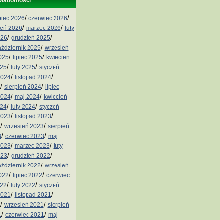
wiadomości
/
/
ipiec 2026
czerwiec 2026
/
/
ień 2026
marzec 2026
luty
/
/
026
grudzień 2025
/
aździernik 2025
wrzesień
/
/
2025
lipiec 2025
kwiecień
/
/
025
luty 2025
styczeń
/
/
2024
listopad 2024
/
/
4
sierpień 2024
lipiec
/
/
2024
maj 2024
kwiecień
/
/
024
luty 2024
styczeń
/
/
2023
listopad 2023
/
/
3
wrzesień 2023
sierpień
/
/
3
czerwiec 2023
maj
/
/
2023
marzec 2023
luty
/
/
023
grudzień 2022
/
aździernik 2022
wrzesień
/
/
2022
lipiec 2022
czerwiec
/
/
022
luty 2022
styczeń
/
/
2021
listopad 2021
/
/
1
wrzesień 2021
sierpień
/
/
1
czerwiec 2021
maj