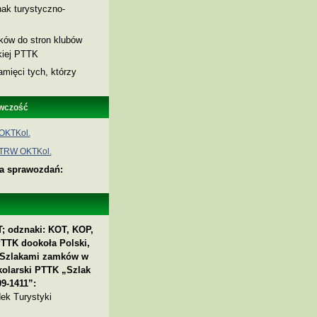
ak turystyczno-
nków do stron klubów
skiej PTTK
amięci tych, którzy
wczość
OKTKol.
 TRW OKTKol.
ia sprawozdań:
; odznaki: KOT, KOP,
PTTK dookoła Polski,
 „Szlakami zamków w
kolarski PTTK „Szlak
9-1411”:
ek Turystyki