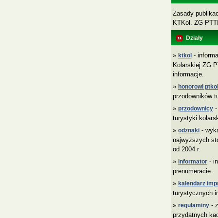
Zasady publikacj
KTKol. ZG PT
Działy
»
- informa
ktkol
Kolarskiej ZG P
informacje.
»
honorowi ptkol
przodowników tu
»
-
przodownicy
turystyki kolars
»
- wyk
odznaki
najwyższych sto
od 2004 r.
»
- i
informator
prenumeracie.
»
kalendarz imp
turystycznych i
»
- z
regulaminy
przydatnych ka