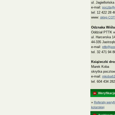
ul. Jagiellońsk
e-mail:
poczta@co
tel: 12 422 28 4
www:
sklep CO
Odznaka Wiśla
Oddział PTTK w 
ul. Harcerska 1
44-335 Jastrzęb
e-mail:
pttk@jasn
tel. 32 471 94 8
Książeczki dr
Marek Koba
skrytka poczto
e‑mail:
mkoba62
tel. 604 434 282
Weryfikacj
»
Referaty weryfi
kolarskiej