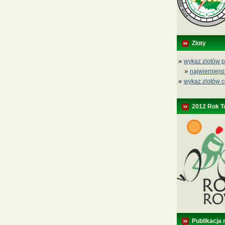
Zloty
»
wykaz zlotów p
»
najwierniejsi
»
wykaz zlotów c
2012 Rok T
Publikacja 