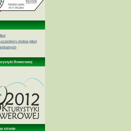
tkol
 uczestnicy zlotów ptkol
entralnych
urystyki Rowerowej
na stronie