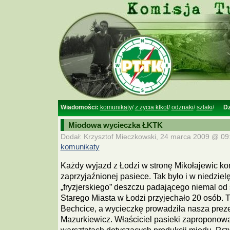
Wiadomości:
komunikaty
/
z życia ktkol
/
odznaki
/
szlaki
/
Dz
Miodowa wycieczka ŁKTK
Dodał: Krzysztof Mieczkowski, 24 marca 2009 @ 09:
komunikaty
Każdy wyjazd z Łodzi w stronę Mikołajewic ko
zaprzyjaźnionej pasiece. Tak było i w niedzie
„fryzjerskiego” deszczu padającego niemal od
Starego Miasta w Łodzi przyjechało 20 osób. T
Bechcice, a wycieczkę prowadziła nasza prez
Mazurkiewicz. Właściciel pasieki zaproponow