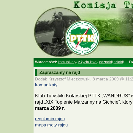
Wiadomości:
komunikaty
/
z życia ktkol
/
odznaki
/
szlaki
/
Dz
Zapraszamy na rajd
Dodał: Krzysztof Mieczkowski, 8 marca 2009 @ 11:2
komunikaty
Klub Turystyki Kolarskiej PTTK „WANDRUS” w
rajd „XIX Topienie Marzanny na Gichcie”, któr
marca 2009 r.
regulamin rajdu
mapa mety rajdu