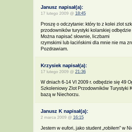
Janusz napisał(a):
17 lutego 2009 @
18:45
Proszę o odczytanie: który to z kolei zlot s
przodowników turystyki kolarskiej odbędzie 
Można napisać słownie, liczbami
rzymskimi lub łacińskimi dla mnie nie ma z
Pozdrawiam.
Krzysiek napisał(a):
17 lutego 2009 @
21:36
W dniach 6-14 VI 2009 r. odbędzie się 49 O
Szkoleniowy Zlot Przodowników Turystyki K
bazą w Niechorzu.
Janusz K napisał(a):
2 marca 2009 @
16:15
Jestem w eufori, jako student „robiłem” w N