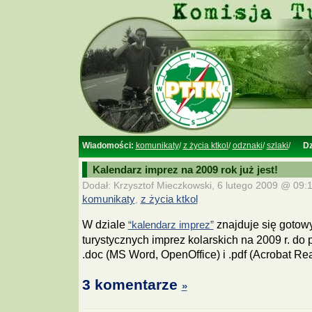
Wiadomości:
komunikaty
/
z życia ktkol
/
odznaki
/
szlaki
/
Dz
Kalendarz imprez na 2009 rok już jest!
Dodał: Krzysztof Mieczkowski, 6 lutego 2009 @ 09:1
komunikaty
,
z życia ktkol
W dziale
znajduje się gotow
“kalendarz imprez”
turystycznych imprez kolarskich na 2009 r. do
.doc (MS Word, OpenOffice) i .pdf (Acrobat Rea
3 komentarze
»