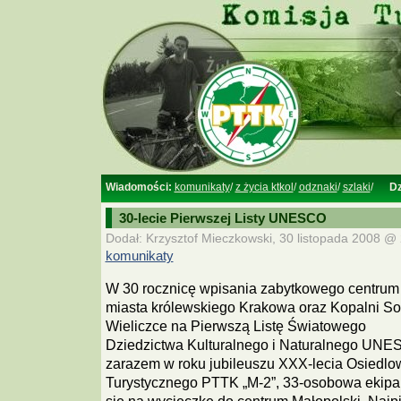
Wiadomości:
komunikaty
/
z życia ktkol
/
odznaki
/
szlaki
/
Dz
30-lecie Pierwszej Listy UNESCO
Dodał: Krzysztof Mieczkowski, 30 listopada 2008 @ 
komunikaty
W 30 rocznicę wpisania zabytkowego centrum
miasta królewskiego Krakowa oraz Kopalni So
Wieliczce na Pierwszą Listę Światowego
Dziedzictwa Kulturalnego i Naturalnego UNE
zarazem w roku jubileuszu XXX-lecia Osiedl
Turystycznego PTTK „M-2”, 33-osobowa ekip