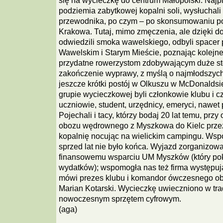
się na wycieczkę do centrum Małopolski. Najpie
podziemia zabytkowej kopalni soli, wysłuchal
przewodnika, po czym – po skonsumowaniu pos
Krakowa. Tutaj, mimo zmęczenia, ale dzięki do
odwiedzili smoka wawelskiego, odbyli spacer
Wawelskim i Starym Mieście, poznając kolejne
przydatne rowerzystom zdobywającym duże s
zakończenie wyprawy, z myślą o najmłodszyc
jeszcze krótki postój w Olkuszu w McDonaldsi
grupie wycieczkowej byli członkowie klubu i cz
uczniowie, student, urzędnicy, emeryci, nawet
Pojechali i tacy, którzy bodaj 20 lat temu, prz
obozu wędrownego z Myszkowa do Kielc prze
kopalnię nocując na wielickim campingu. Ws
sprzed lat nie było końca. Wyjazd zorganizowa
finansowemu wsparciu UM Myszków (który po
wydatków); wspomogła nas też firma występując
mówi prezes klubu i komandor ówczesnego o
Marian Kotarski. Wycieczkę uwieczniono w tra
nowoczesnym sprzętem cyfrowym.
(aga)