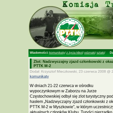
Wiadomości:
komunikaty
/
z życia ktkol
/
odznaki
/
szlaki
/
Dz
Zlot: Nadzwyczajny zjazd członkowski z okazj
PTTK M-2
Dodał: Krzysztof Mieczkowski, 23 czerwca 2008 @ 2
komunikaty
W dniach 21-22 czerwca w ośrodku
wypoczynkowym w Zaborzu na Jurze
Częstochowskiej odbył się zlot turystyczny po
hasłem „Nadzwyczajny zjazd członkowski z oka
PTTK M-2 w Myszkowie”, w którym uczestnicz
aktualnych członków Klubu. Turyści nierzadko