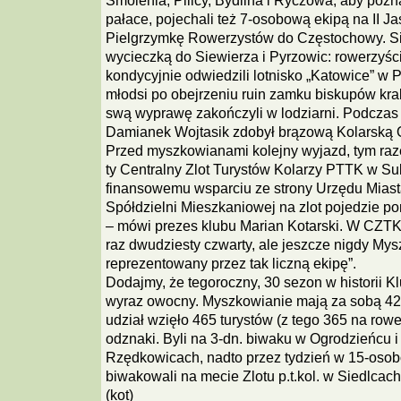
Smolenia, Pilicy, Bydlina i Ryczowa, aby pozn
pałace, pojechali też 7-osobową ekipą na II J
Pielgrzymkę Rowerzystów do Częstochowy. Si
wycieczką do Siewierza i Pyrzowic: rowerzyści
kondycyjnie odwiedzili lotnisko „Katowice” w 
młodsi po obejrzeniu ruin zamku biskupów kr
swą wyprawę zakończyli w lodziarni. Podczas 
Damianek Wojtasik zdobył brązową Kolarską 
Przed myszkowianami kolejny wyjazd, tym raz
ty Centralny Zlot Turystów Kolarzy PTTK w Sul
finansowemu wsparciu ze strony Urzędu Miast
Spółdzielni Mieszkaniowej na zlot pojedzie po
– mówi prezes klubu Marian Kotarski. W CZTK
raz dwudziesty czwarty, ale jeszcze nigdy Mys
reprezentowany przez tak liczną ekipę”.
Dodajmy, że tegoroczny, 30 sezon w historii Kl
wyraz owocny. Myszkowianie mają za sobą 42 
udział wzięło 465 turystów (z tego 365 na rowe
odznaki. Byli na 3-dn. biwaku w Ogrodzieńcu i
Rzędkowicach, nadto przez tydzień w 15-oso
biwakowali na mecie Zlotu p.t.kol. w Siedlcach
(kot)