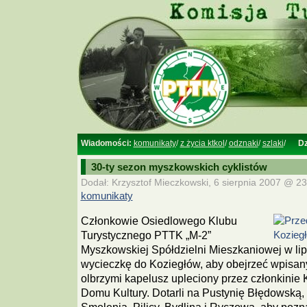
Wiadomości:
komunikaty
/
z życia ktkol
/
odznaki
/
szlaki
/
Dz
30-ty sezon myszkowskich cyklistów
Dodał: Krzysztof Mieczkowski, 6 sierpnia 2007 @ 23
komunikaty
Członkowie Osiedlowego Klubu
Turystycznego PTTK „M-2”
Myszkowskiej Spółdzielni Mieszkaniowej w li
wycieczkę do Koziegłów, aby obejrzeć wpisan
olbrzymi kapelusz upleciony przez członkini
Domu Kultury. Dotarli na Pustynię Błędowską, 