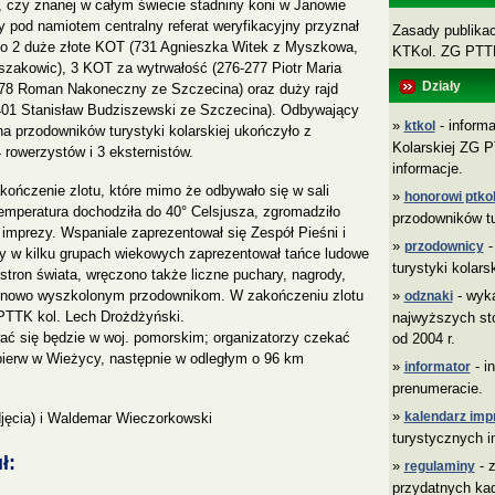
 czy znanej w całym świecie stadniny koni w Janowie
 pod namiotem centralny referat weryfikacyjny przyznał
Zasady publikacj
ego 2 duże złote KOT (731 Agnieszka Witek z Myszkowa,
KTKol. ZG PT
zakowic), 3 KOT za wytrwałość (276-277 Piotr Maria
Działy
278 Roman Nakoneczny ze Szczecina) oraz duży rajd
(401 Stanisław Budziszewski ze Szczecina). Odbywający
»
- informa
ktkol
na przodowników turystyki kolarskiej ukończyło z
Kolarskiej ZG P
rowerzystów i 3 eksternistów.
informacje.
kończenie zlotu, które mimo że odbywało się w sali
»
honorowi ptkol
temperatura dochodziła do 40° Celsjusza, zgromadziło
przodowników tu
 imprezy. Wspaniale zaprezentował się Zespół Pieśni i
»
-
przodownicy
y w kilku grupach wiekowych zaprezentował tańce ludowe
turystyki kolars
h stron świata, wręczono także liczne puchary, nagrody,
»
- wyk
e nowo wyszkolonym przodownikom. W zakończeniu zlotu
odznaki
PTTK kol. Lech Drożdżyński.
najwyższych sto
ywać się będzie w woj. pomorskim; organizatorzy czekać
od 2004 r.
pierw w Wieżycy, następnie w odległym o 96 km
»
- i
informator
prenumeracie.
»
kalendarz imp
djęcia) i Waldemar Wieczorkowski
turystycznych i
ł:
»
- z
regulaminy
przydatnych ka