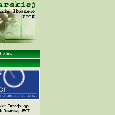
iny
/
linki
/
kiem Europejskiego
yki Rowerowej UECT