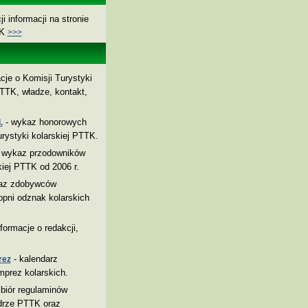
i informacji na stronie
TK
>>>
cje o Komisji Turystyki
TTK, władze, kontakt,
- wykaz honorowych
.
rystyki kolarskiej PTTK.
 wykaz przodowników
kiej PTTK od 2006 r.
az zdobywców
pni odznak kolarskich
nformacje o redakcji,
- kalendarz
rez
mprez kolarskich.
biór regulaminów
drze PTTK oraz