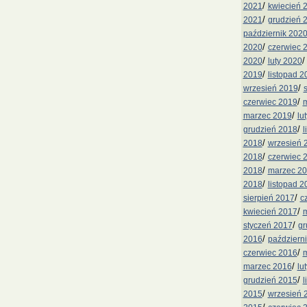
/
2021
kwiecień 
/
2021
grudzień 
październik 202
/
2020
czerwiec 
/
2020
luty 2020
/
2019
listopad 2
/
wrzesień 2019
/
czerwiec 2019
m
/
marzec 2019
lu
/
grudzień 2018
l
/
2018
wrzesień 
/
2018
czerwiec 
/
2018
marzec 2
/
2018
listopad 2
/
sierpień 2017
c
/
kwiecień 2017
m
/
styczeń 2017
gr
/
2016
październ
/
czerwiec 2016
m
/
marzec 2016
lu
/
grudzień 2015
l
/
2015
wrzesień 