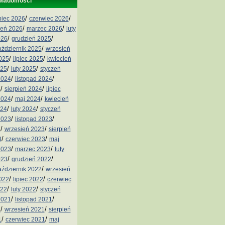
wiadomości
/
/
ipiec 2026
czerwiec 2026
/
/
ień 2026
marzec 2026
luty
/
/
026
grudzień 2025
/
aździernik 2025
wrzesień
/
/
2025
lipiec 2025
kwiecień
/
/
025
luty 2025
styczeń
/
/
2024
listopad 2024
/
/
4
sierpień 2024
lipiec
/
/
2024
maj 2024
kwiecień
/
/
024
luty 2024
styczeń
/
/
2023
listopad 2023
/
/
3
wrzesień 2023
sierpień
/
/
3
czerwiec 2023
maj
/
/
2023
marzec 2023
luty
/
/
023
grudzień 2022
/
aździernik 2022
wrzesień
/
/
2022
lipiec 2022
czerwiec
/
/
022
luty 2022
styczeń
/
/
2021
listopad 2021
/
/
1
wrzesień 2021
sierpień
/
/
1
czerwiec 2021
maj