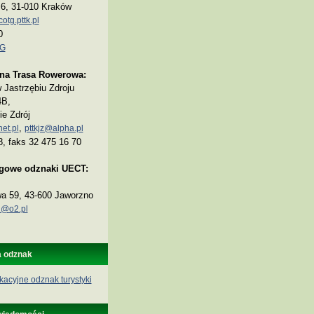
a 6, 31-010 Kraków
tg.pttk.pl
0
TG
na Trasa Rowerowa:
Jastrzębiu Zdroju
4B,
ie Zdrój
,
et.pl
pttkjz@alpha.pl
8, faks 32 475 16 70
ogowe odznaki UECT:
wa 59, 43-600 Jaworzno
@o2.pl
a odznak
kacyjne odznak turystyki