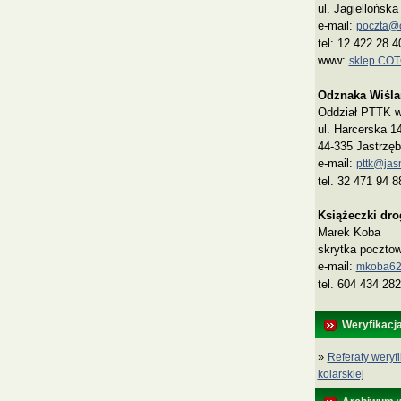
ul. Jagiellońsk
e-mail:
poczta@co
tel: 12 422 28 4
www:
sklep CO
Odznaka Wiśla
Oddział PTTK w 
ul. Harcerska 1
44-335 Jastrzęb
e-mail:
pttk@jasn
tel. 32 471 94 8
Książeczki dr
Marek Koba
skrytka poczto
e‑mail:
mkoba62
tel. 604 434 282
Weryfikacj
»
Referaty weryfi
kolarskiej