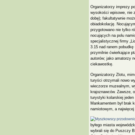
Organizatorzy imprezy po
wysokości wpisowe, nie z
dobę); fakultatywnie możn
obiadokolację. Nocującym
przygotowano nie tylko ró
nocujących na polu nami
specjalistycznej firmy „Li
3.15 nad ranem pobudkę u
przymilnie ćwierkające pt
autorów; jako amatorzy n
ciekawostkę.
Organizatorzy Zlotu, mimo
turyści otrzymali nowo w
wieczorze muzealnym, wys
krajoznawców. Zawsze, o 
turystyki kolarskiej jede
Mankamentem był brak ko
namiotowym, a najwięcej 
byłego miasta wojewódzki
wybrali się do Puszczy Bi