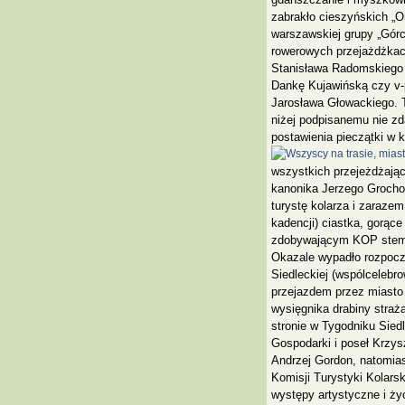
zabrakło cieszyńskich „O
warszawskiej grupy „Górce
rowerowych przejażdżka
Stanisława Radomskiego 
Dankę Kujawińską czy v-
Jarosława Głowackiego. 
niżej podpisanemu nie zd
postawienia pieczątki w
wszystkich przejeżdżając
kanonika Jerzego Grocho
turystę kolarza i zaraze
kadencji) ciastka, gorące
zdobywającym KOP stem
Okazale wypadło rozpocz
Siedleckiej (wspólceleb
przejazdem przez miasto
wysięgnika drabiny straża
stronie w Tygodniku Sied
Gospodarki i poseł Krzys
Andrzej Gordon, natomias
Komisji Turystyki Kolars
występy artystyczne i życ