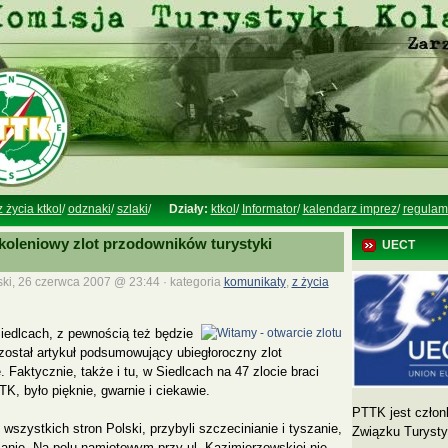
z życia ktkol
/
odznaki
/
szlaki
/
Działy:
ktkol
/
Informator
/
kalendarz imprez
/
regulam
koleniowy zlot przodowników turystyki
UECT
ski, 26 czerwca 2007 @ 23:44 · kategoria
komunikaty
,
z życia
iedlcach, z pewnością też będzie
 został artykuł podsumowujący ubiegłoroczny zlot
 Faktycznie, także i tu, w Siedlcach na 47 zlocie braci
K, było pięknie, gwarnie i ciekawie.
PTTK jest człon
z wszystkich stron Polski, przybyli szczecinianie i tyszanie,
Związku Turyst
nie. Na polu namiotowym przy ul. Kazimierzowskiej nie