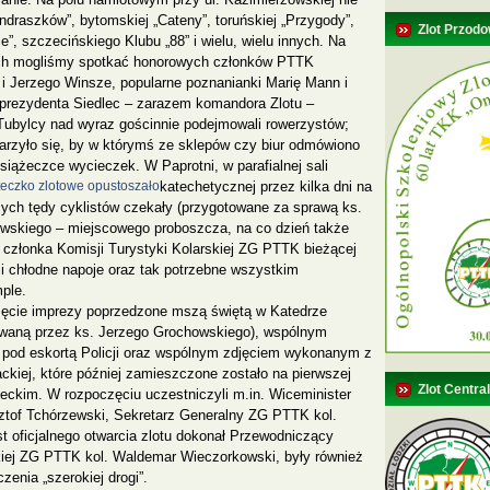
ndraszków”, bytomskiej „Cateny”, toruńskiej „Przygody”,
Zlot Przodo
”, szczecińskiego Klubu „88” i wielu, wielu innych. Na
ch mogliśmy spotkać honorowych członków PTTK
i Jerzego Winsze, popularne poznanianki Marię Mann i
prezydenta Siedlec – zarazem komandora Zlotu –
Tubylcy nad wyraz gościnnie podejmowali rowerzystów;
arzyło się, by w którymś ze sklepów czy biur odmówiono
 książeczce wycieczek.
W Paprotni, w parafialnej sali
katechetycznej przez kilka dni na
ych tędy cyklistów czekały (przygotowane za sprawą ks.
wskiego – miejscowego proboszcza, na co dzień także
m członka Komisji Turystyki Kolarskiej ZG PTTK bieżącej
 i chłodne napoje oraz tak potrzebne wszystkim
ple.
ęcie imprezy poprzedzone mszą świętą w Katedrze
rowaną przez ks. Jerzego Grochowskiego), wspólnym
 pod eskortą Policji oraz wspólnym zdjęciem wykonanym z
ckiej, które później zamieszczone zostało na pierwszej
Zlot Centra
leckim. W rozpoczęciu uczestniczyli m.in. Wiceminister
ztof Tchórzewski, Sekretarz Generalny ZG PTTK kol.
t oficjalnego otwarcia zlotu dokonał Przewodniczący
kiej ZG PTTK kol. Waldemar Wieczorkowski, były również
zenia „szerokiej drogi”.