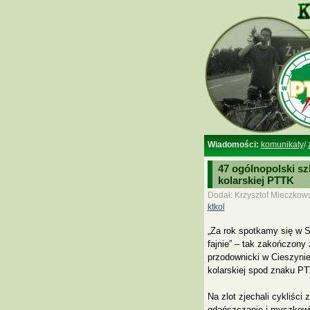
Wiadomości:
komunikaty
/
47 ogólnopolski sz
kolarskiej PTTK
Dodał: Krzysztof Mieczkow
ktkol
„Za rok spotkamy się w S
fajnie” – tak zakończony
przodownicki w Cieszynie.
kolarskiej spod znaku PTT
Na zlot zjechali cykliści 
gdańszczanie i myszkowia