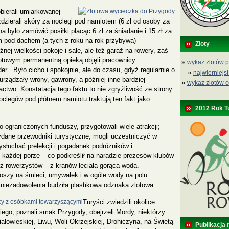
bierali umiarkowanej
dzierali skóry za noclegi pod namiotem (6 zł od osoby za
a było zamówić posiłki płacąc 6 zł za śniadanie i 15 zł za
 pod dachem (a tych z roku na rok przybywa)
Zloty
żnej wielkości pokoje i sale, ale też garaż na rowery, zaś
otowym permanentną opieką objęli pracownicy
»
wykaz zlotów p
der”. Było cicho i spokojnie, ale do czasu, gdyż regularnie o
»
najwierniejsi
rządzały wrony, gawrony, a później inne bardziej
»
wykaz zlotów c
actwo. Konstatacja tego faktu to nie zgryźliwość ze strony
oclegów pod płótnem namiotu traktują ten fakt jako
2012 Rok T
 ograniczonych funduszy, przygotowali wiele atrakcji;
ydane przewodniki turystyczne, mogli uczestniczyć w
łuchać prelekcji i pogadanek podróżników i
każdej porze – co podkreślił na naradzie prezesów klubów
n z rowerzystów – z kranów leciała gorąca woda.
szy na śmieci, umywalek i w ogóle wody na polu
niezadowolenia budziła plastikowa odznaka zlotowa.
Turyści zwiedzili okolice
ego, poznali smak Przygody, obejrzeli Mordy, niektórzy
ałowieskiej, Liwu, Woli Okrzejskiej, Drohiczyna, na Świętą
Publikacja 