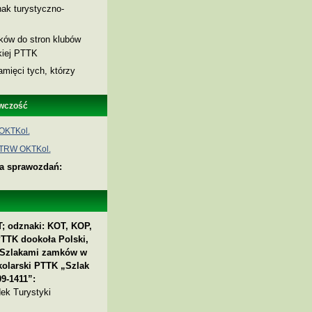
ak turystyczno-
nków do stron klubów
skiej PTTK
amięci tych, którzy
wczość
OKTKol.
 TRW OKTKol.
ia sprawozdań:
; odznaki: KOT, KOP,
PTTK dookoła Polski,
 „Szlakami zamków w
kolarski PTTK „Szlak
9-1411”:
ek Turystyki