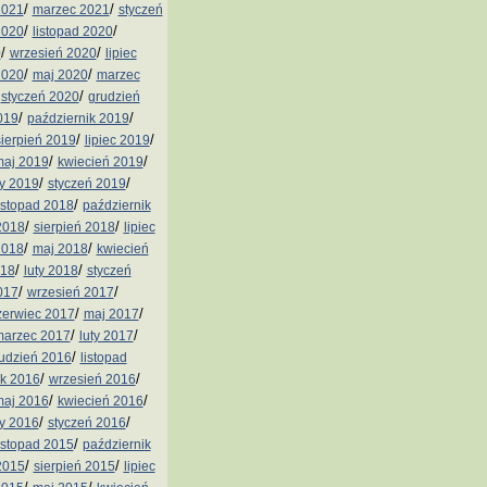
/
/
2021
marzec 2021
styczeń
/
/
2020
listopad 2020
/
/
0
wrzesień 2020
lipiec
/
/
2020
maj 2020
marzec
/
/
styczeń 2020
grudzień
/
/
019
październik 2019
/
/
sierpień 2019
lipiec 2019
/
/
aj 2019
kwiecień 2019
/
/
ty 2019
styczeń 2019
/
istopad 2018
październik
/
/
2018
sierpień 2018
lipiec
/
/
2018
maj 2018
kwiecień
/
/
018
luty 2018
styczeń
/
/
017
wrzesień 2017
/
/
zerwiec 2017
maj 2017
/
/
arzec 2017
luty 2017
/
udzień 2016
listopad
/
/
ik 2016
wrzesień 2016
/
/
aj 2016
kwiecień 2016
/
/
ty 2016
styczeń 2016
/
istopad 2015
październik
/
/
2015
sierpień 2015
lipiec