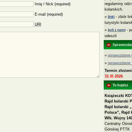
regulaminy odzn
Imię / Nick (required)
kolarskich.
E-mail (required)
»
- zbiór li
linki
turystyki kolar
URI
»
- p
byli z nami
odeszli
Sprawozda
»
sprawozdanie 
»
sprawozdanie
Termin złożen
31 III 2026
Tu kupisz
Książeczki KOT
Rajd kolarski 
Rajd kolarski
Polsce”, Rajd 
Wlk. Wojny 140
Centralny Ośrod
Górskiej PTTK