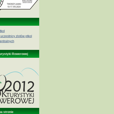
tkol
 uczestnicy zlotów ptkol
entralnych
urystyki Rowerowej
na stronie