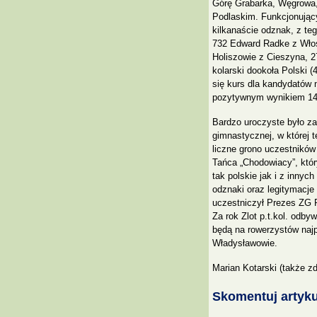
Górę Grabarka, Węgrowa,
Podlaskim. Funkcjonujący
kilkanaście odznak, z t
732 Edward Radke z Włos
Holiszowie z Cieszyna, 
kolarski dookoła Polski 
się kurs dla kandydatów 
pozytywnym wynikiem 14 
Bardzo uroczyste było za
gimnastycznej, w której 
liczne grono uczestników
Tańca „Chodowiacy”, któr
tak polskie jak i z innyc
odznaki oraz legitymacj
uczestniczył Prezes ZG 
Za rok Zlot p.t.kol. odb
będą na rowerzystów naj
Władysławowie.
Marian Kotarski (także z
Skomentuj artyku