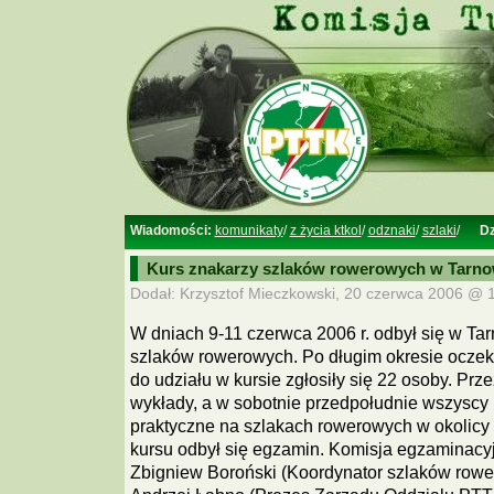
Wiadomości:
komunikaty
/
z życia ktkol
/
odznaki
/
szlaki
/
Dz
Kurs znakarzy szlaków rowerowych w Tarno
Dodał: Krzysztof Mieczkowski, 20 czerwca 2006 @ 1
W dniach 9-11 czerwca 2006 r. odbył się w Ta
szlaków rowerowych. Po długim okresie ocze
do udziału w kursie zgłosiły się 22 osoby. Prze
wykłady, a w sobotnie przedpołudnie wszyscy u
praktyczne na szlakach rowerowych w okolicy
kursu odbył się egzamin. Komisja egzaminacyj
Zbigniew Boroński (Koordynator szlaków row