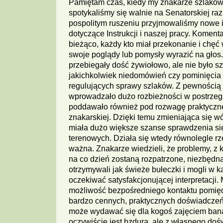
Pamiętam czas, kiedy my znakarze szlaków
spotykaliśmy się walnie na Senatorskiej raz 
pospolitym ruszeniu przyjmowaliśmy nowe 
dotyczące Instrukcji i naszej pracy. Koment
bieżąco, każdy kto miał przekonanie i chę
swoje poglądy lub pomysły wyrazić na gło
przebiegały dość żywiołowo, ale nie było s
jakichkolwiek niedomówień czy pominięcia 
regulujących sprawy szlaków. Z pewnością
wprowadzało dużo rozbieżności w postrzeg
poddawało również pod rozwagę praktyczne
znakarskiej. Dzięki temu zmieniająca się w
miała dużo większe szanse sprawdzenia się
terenowych. Działa się wtedy równolegle rz
ważna. Znakarze wiedzieli, że problemy, z k
na co dzień zostaną rozpatrzone, niezbędną
otrzymywali jak świeże bułeczki i mogli w k
oczekiwać satysfakcjonującej interpretacji. 
możliwość bezpośredniego kontaktu pomię
bardzo cennych, praktycznych doświadczeń
może wydawać się dla kogoś zajęciem ban
oczywiście jest bzdurą, ale z własnego do