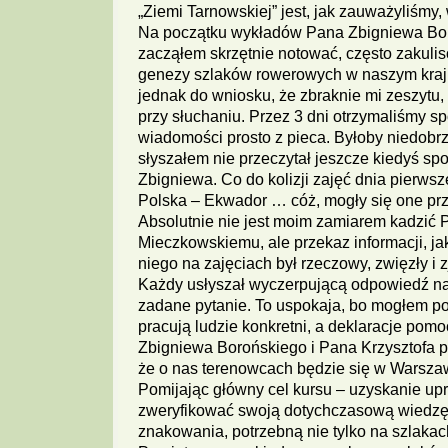
„Ziemi Tarnowskiej” jest, jak zauważyliśmy, 
Na początku wykładów Pana Zbigniewa Bo
zacząłem skrzętnie notować, często zakulis
genezy szlaków rowerowych w naszym kraj
jednak do wniosku, że zbraknie mi zeszytu
przy słuchaniu. Przez 3 dni otrzymaliśmy sp
wiadomości prosto z pieca. Byłoby niedobr
słyszałem nie przeczytał jeszcze kiedyś sp
Zbigniewa. Co do kolizji zajęć dnia pierw
Polska – Ekwador … cóż, mogły się one prz
Absolutnie nie jest moim zamiarem kadzić 
Mieczkowskiemu, ale przekaz informacji, ja
niego na zajęciach był rzeczowy, zwięzły i z
Każdy usłyszał wyczerpującą odpowiedź na 
zadane pytanie. To uspokaja, bo mogłem pos
pracują ludzie konkretni, a deklaracje pom
Zbigniewa Borońskiego i Pana Krzysztofa 
że o nas terenowcach będzie się w Warsza
Pomijając główny cel kursu – uzyskanie up
zweryfikować swoją dotychczasową wiedzę
znakowania, potrzebną nie tylko na szlaka