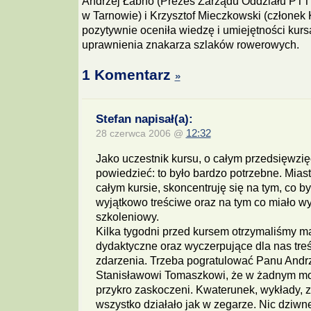
Andrzej Łabno (Prezes Zarządu Oddziału PTTK
w Tarnowie) i Krzysztof Mieczkowski (człone
pozytywnie oceniła wiedzę i umiejętności kur
uprawnienia znakarza szlaków rowerowych.
1 Komentarz
»
Stefan napisał(a):
28 czerwca 2006 @
12:32
Jako uczestnik kursu, o całym przedsięwzię
powiedzieć: to było bardzo potrzebne. Miast
całym kursie, skoncentruję się na tym, co by
wyjątkowo treściwe oraz na tym co miało w
szkoleniowy.
Kilka tygodni przed kursem otrzymaliśmy ma
dydaktyczne oraz wyczerpujące dla nas treśc
zdarzenia. Trzeba pogratulować Panu Andr
Stanisławowi Tomaszkowi, że w żadnym mo
przykro zaskoczeni. Kwaterunek, wykłady, z
wszystko działało jak w zegarze. Nic dziwne