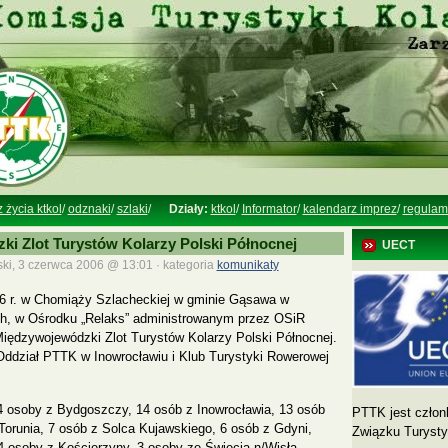
z życia ktkol
/
odznaki
/
szlaki
/
Działy:
ktkol
/
Informator
/
kalendarz imprez
/
regulam
i Zlot Turystów Kolarzy Polski Północnej
UECT
ki, 3 czerwca 2006 @ 13:01 · kategoria
komunikaty
6 r. w Chomiąży Szlacheckiej w gminie Gąsawa w
ch, w Ośrodku „Relaks” administrowanym przez OSiR
Międzywojewódzki Zlot Turystów Kolarzy Polski Północnej.
Oddział PTTK w Inowrocławiu i Klub Turystyki Rowerowej
24 osoby z Bydgoszczy, 14 osób z Inowrocławia, 13 osób
PTTK jest człon
Torunia, 7 osób z Solca Kujawskiego, 6 osób z Gdyni,
Związku Turyst
 4 osoby z Kościerzyny, 3 osoby ze Świecia n/Wisłą,