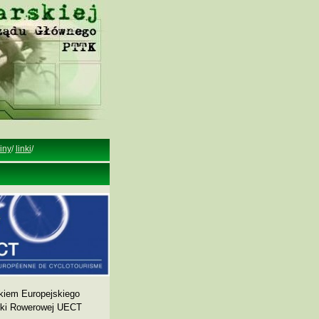
iny
/
linki
/
kiem Europejskiego
yki Rowerowej UECT