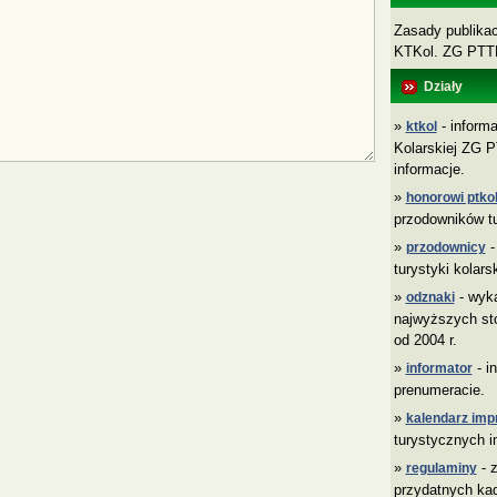
Zasady publikacj
KTKol. ZG PT
Działy
»
- informa
ktkol
Kolarskiej ZG P
informacje.
»
honorowi ptkol
przodowników tu
»
-
przodownicy
turystyki kolars
»
- wyk
odznaki
najwyższych sto
od 2004 r.
»
- i
informator
prenumeracie.
»
kalendarz imp
turystycznych i
»
- z
regulaminy
przydatnych ka