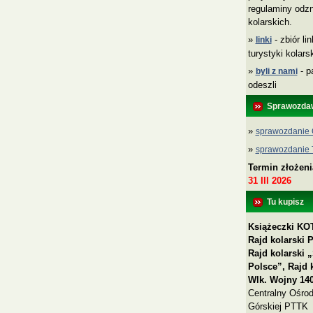
regulaminy odzn
kolarskich.
»
- zbiór li
linki
turystyki kolar
»
- p
byli z nami
odeszli
Sprawozda
»
sprawozdanie 
»
sprawozdanie
Termin złożen
31 III 2026
Tu kupisz
Książeczki KOT
Rajd kolarski 
Rajd kolarski
Polsce”, Rajd 
Wlk. Wojny 140
Centralny Ośrod
Górskiej PTTK