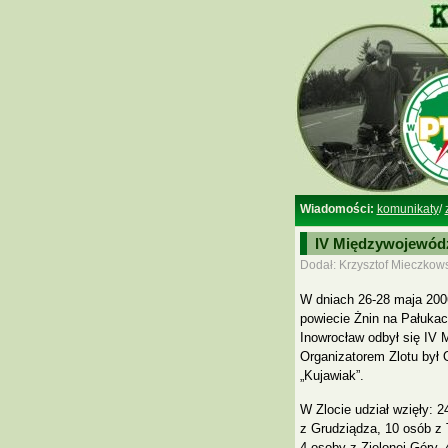
Wiadomości:
komunikaty
/
IV Międzywojewódzk
Dodał: Krzysztof Mieczkows
W dniach 26-28 maja 200
powiecie Żnin na Pałuka
Inowrocław odbył się IV 
Organizatorem Zlotu był 
„Kujawiak”.
W Zlocie udział wzięły: 
z Grudziądza, 10 osób z 
4 osoby z Zielonej Góry,