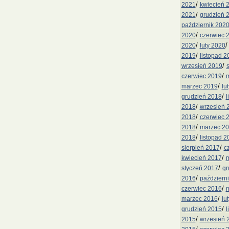
/
2021
kwiecień 
/
2021
grudzień 
październik 202
/
2020
czerwiec 
/
2020
luty 2020
/
2019
listopad 2
/
wrzesień 2019
/
czerwiec 2019
m
/
marzec 2019
lu
/
grudzień 2018
l
/
2018
wrzesień 
/
2018
czerwiec 
/
2018
marzec 2
/
2018
listopad 2
/
sierpień 2017
c
/
kwiecień 2017
m
/
styczeń 2017
gr
/
2016
październ
/
czerwiec 2016
m
/
marzec 2016
lu
/
grudzień 2015
l
/
2015
wrzesień 