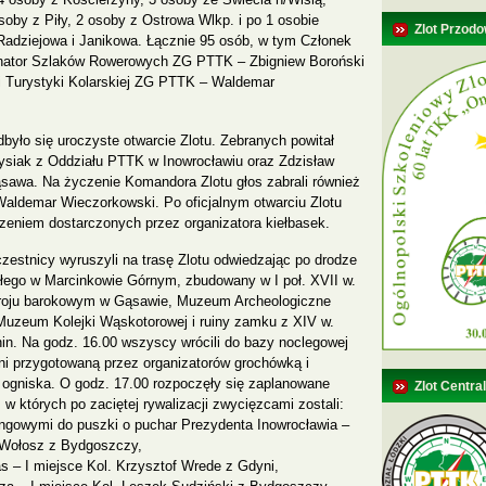
oby z Piły, 2 osoby z Ostrowa Wlkp. i po 1 osobie
Zlot Przodo
Radziejowa i Janikowa. Łącznie 95 osób, w tym Członek
ator Szlaków Rowerowych ZG PTTK – Zbigniew Boroński
i Turystyki Kolarskiej ZG PTTK – Waldemar
było się uroczyste otwarcie Zlotu. Zebranych powitał
ysiak z Oddziału PTTK w Inowrocławiu oraz Zdzisław
awa. Na życzenie Komandora Zlotu głos zabrali również
 Waldemar Wieczorkowski. Po oficjalnym otwarciu Zlotu
czeniem dostarczonych przez organizatora kiełbasek.
zestnicy wyruszyli na trasę Zlotu odwiedzając po drodze
łego w Marcinkowie Górnym, zbudowany w I poł. XVII w.
troju barokowym w Gąsawie, Muzeum Archeologiczne
Muzeum Kolejki Wąskotorowej i ruiny zamku z XIV w.
in. Na godz. 16.00 wszyscy wrócili do bazy noclegowej
ni przygotowaną przez organizatorów grochówką i
 ogniska. O godz. 17.00 rozpoczęły się zaplanowane
Zlot Centra
w których po zaciętej rywalizacji zwycięzcami zostali:
ongowymi do puszki o puchar Prezydenta Inowrocławia –
z Wołosz z Bydgoszczy,
as – I miejsce Kol. Krzysztof Wrede z Gdyni,