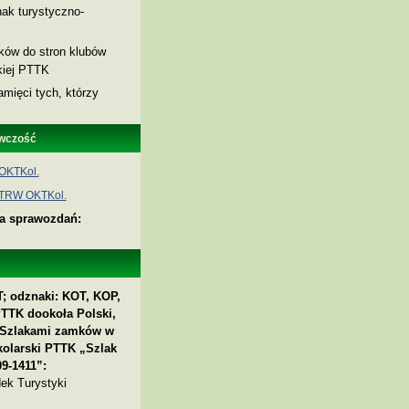
ak turystyczno-
nków do stron klubów
skiej PTTK
amięci tych, którzy
wczość
OKTKol.
 TRW OKTKol.
ia sprawozdań:
; odznaki: KOT, KOP,
PTTK dookoła Polski,
 „Szlakami zamków w
kolarski PTTK „Szlak
9-1411”:
ek Turystyki