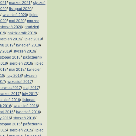
/
/
2021
marzec 2021
styczeń
/
/
2020
listopad 2020
/
/
0
wrzesień 2020
lipiec
/
/
2020
maj 2020
marzec
/
/
styczeń 2020
grudzień
/
/
019
październik 2019
/
/
sierpień 2019
lipiec 2019
/
/
aj 2019
kwiecień 2019
/
/
ty 2019
styczeń 2019
/
istopad 2018
październik
/
/
2018
sierpień 2018
lipiec
/
/
2018
maj 2018
kwiecień
/
/
018
luty 2018
styczeń
/
/
017
wrzesień 2017
/
/
zerwiec 2017
maj 2017
/
/
arzec 2017
luty 2017
/
udzień 2016
listopad
/
/
ik 2016
wrzesień 2016
/
/
aj 2016
kwiecień 2016
/
/
ty 2016
styczeń 2016
/
istopad 2015
październik
/
/
2015
sierpień 2015
lipiec