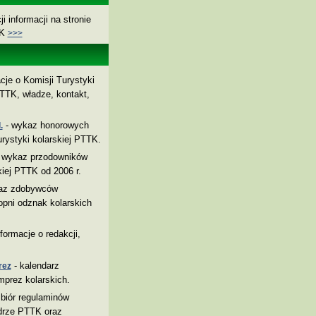
i informacji na stronie
TK
>>>
cje o Komisji Turystyki
TTK, władze, kontakt,
- wykaz honorowych
.
rystyki kolarskiej PTTK.
 wykaz przodowników
kiej PTTK od 2006 r.
az zdobywców
pni odznak kolarskich
nformacje o redakcji,
- kalendarz
rez
mprez kolarskich.
biór regulaminów
drze PTTK oraz