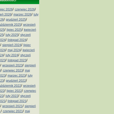
wiadomości
/
/
ipiec 2026
czerwiec 2026
/
/
ień 2026
marzec 2026
luty
/
/
026
grudzień 2025
/
aździernik 2025
wrzesień
/
/
2025
lipiec 2025
kwiecień
/
/
025
luty 2025
styczeń
/
/
2024
listopad 2024
/
/
4
sierpień 2024
lipiec
/
/
2024
maj 2024
kwiecień
/
/
024
luty 2024
styczeń
/
/
2023
listopad 2023
/
/
3
wrzesień 2023
sierpień
/
/
3
czerwiec 2023
maj
/
/
2023
marzec 2023
luty
/
/
023
grudzień 2022
/
aździernik 2022
wrzesień
/
/
2022
lipiec 2022
czerwiec
/
/
022
luty 2022
styczeń
/
/
2021
listopad 2021
/
/
1
wrzesień 2021
sierpień
/
/
1
czerwiec 2021
maj