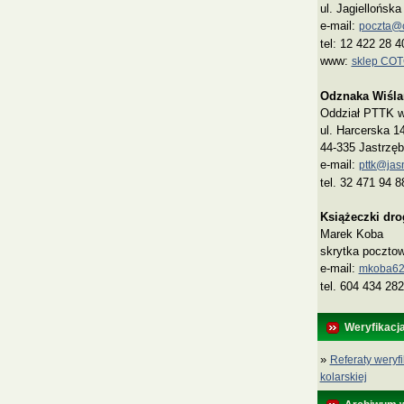
ul. Jagiellońsk
e-mail:
poczta@co
tel: 12 422 28 4
www:
sklep CO
Odznaka Wiśla
Oddział PTTK w 
ul. Harcerska 1
44-335 Jastrzęb
e-mail:
pttk@jasn
tel. 32 471 94 8
Książeczki dr
Marek Koba
skrytka poczto
e‑mail:
mkoba62
tel. 604 434 282
Weryfikacj
»
Referaty weryfi
kolarskiej