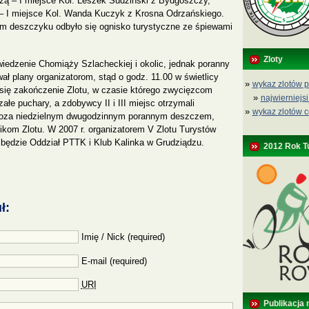
zą – I miejsce Kol. Leszek Sudziński z Bydgoszczy,
y – I miejsce Kol. Wanda Kuczyk z Krosna Odrzańskiego.
im deszczyku odbyło się ognisko turystyczne ze śpiewami
Zloty
iedzenie Chomiąży Szlacheckiej i okolic, jednak poranny
ł plany organizatorom, stąd o godz. 11.00 w świetlicy
»
wykaz zlotów p
się zakończenie Zlotu, w czasie którego zwycięzcom
»
najwierniejsi
łe puchary, a zdobywcy II i III miejsc otrzymali
»
wykaz zlotów c
Poza niedzielnym dwugodzinnym porannym deszczem,
ikom Zlotu. W 2007 r. organizatorem V Zlotu Turystów
 będzie Oddział PTTK i Klub Kalinka w Grudziądzu.
2012 Rok T
ł:
Imię / Nick (required)
E-mail (required)
URI
Publikacja 