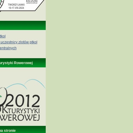
tkol
 uczestnicy zlotów ptkol
entralnych
urystyki Rowerowej
na stronie