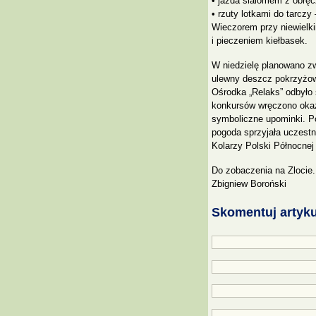
• jazda slalomem z obręc
• rzuty lotkami do tarcz
Wieczorem przy niewielk
i pieczeniem kiełbasek.
W niedzielę planowano zw
ulewny deszcz pokrzyżowa
Ośrodka „Relaks” odbyło 
konkursów wręczono okaza
symboliczne upominki. 
pogoda sprzyjała uczestn
Kolarzy Polski Północnej
Do zobaczenia na Zlocie.
Zbigniew Boroński
Skomentuj artyku