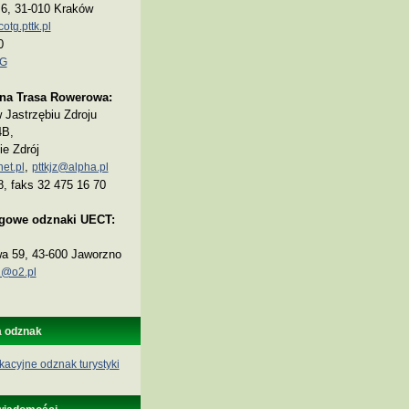
a 6, 31-010 Kraków
tg.pttk.pl
0
TG
na Trasa Rowerowa:
Jastrzębiu Zdroju
4B,
ie Zdrój
,
et.pl
pttkjz@alpha.pl
8, faks 32 475 16 70
ogowe odznaki UECT:
wa 59, 43-600 Jaworzno
@o2.pl
a odznak
kacyjne odznak turystyki