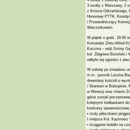
3 osoby z Warszawy, 2 os
z Krosna Odrzańskiego, 
Honorowy PTTK, Koordyn
i Przewodniczący Komisj
Wieczorkowski.
W piątek o godz. 19.00 od
Komandor Zlotu Alfred Kr
Kuczma – wójt Gminy Gąs
kol. Zbigniew Boroński i
odbyło się ognisko z pie
W sobotę po śniadaniu uc
m.in.: pomnik Leszka Bia
drewniany kościół o wys
i Skansen w Biskupinie, 
w Wenecji oraz miasto Żn
gdzie zostali poczęstowa
kolejnymi kiełbaskami do
konkursy sprawnościowe, 
• rzuty piłeczkami pingp
I miejsce Kol. Kazimier
• ściąganie butelki na cz