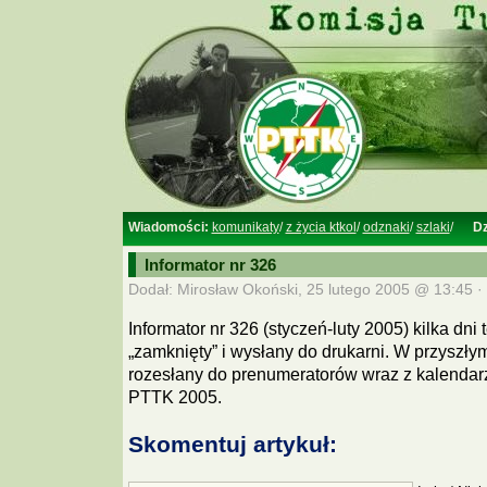
Wiadomości:
komunikaty
/
z życia ktkol
/
odznaki
/
szlaki
/
Dz
Informator nr 326
Dodał: Mirosław Okoński, 25 lutego 2005 @ 13:45 ·
Informator nr 326 (styczeń-luty 2005) kilka dni 
„zamknięty” i wysłany do drukarni. W przyszły
rozesłany do prenumeratorów wraz z kalendar
PTTK 2005.
Skomentuj artykuł: