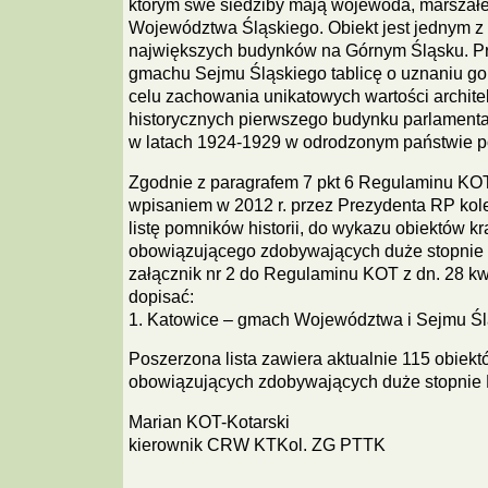
którym swe siedziby mają wojewoda, marszałe
Województwa Śląskiego. Obiekt jest jednym z
największych budynków na Górnym Śląsku. Pr
gmachu Sejmu Śląskiego tablicę o uznaniu go 
celu zachowania unikatowych wartości archite
historycznych pierwszego budynku parlament
w latach 1924-1929 w odrodzonym państwie p
Zgodnie z paragrafem 7 pkt 6 Regulaminu KOT
wpisaniem w 2012 r. przez Prezydenta RP kol
listę pomników historii, do wykazu obiektów 
obowiązującego zdobywających duże stopnie
załącznik nr 2 do Regulaminu KOT z dn. 28 kwi
dopisać:
1. Katowice – gmach Województwa i Sejmu Śl
Poszerzona lista zawiera aktualnie 115 obiek
obowiązujących zdobywających duże stopnie
Marian KOT-Kotarski
kierownik CRW KTKol. ZG PTTK