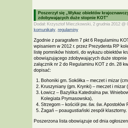
Poszerzył się „Wykaz obiektów krajoznawcz
zdobywających duże stopnie KOT”
Dodał: Krzysztof Mieczkowski, 2 grudnia 2012 @ 0
komunikaty
regulaminy
,
Zgodnie z paragrafem 7 pkt 6 Regulaminu KOT
wpisaniem w 2012 r. przez Prezydenta RP kol
listę pomników historii, do wykazu obiektów 
obowiązującego zdobywających duże stopnie
załącznik nr 2 do Regulaminu KOT z dn. 28 kwi
dopisać:
Bohoniki gm. Sokółka – meczet i mizar (cm
Kruszyniany (gm. Krynki) – meczet i mizar 
Łowicz – Bazylika Katedralna pw. Wnieb
Kolegiata Prymasowska),
Strzegom – kościół pw. św. św. Apostołów P
Żagań – poaugustiański zespół klasztorny.
Poszerzona lista obowiązuje od dnia ogłoszen