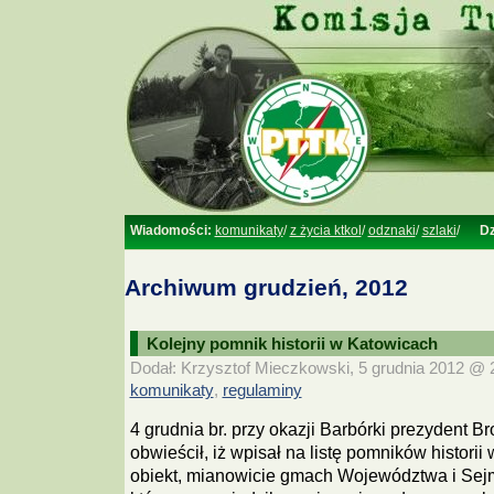
Wiadomości:
komunikaty
/
z życia ktkol
/
odznaki
/
szlaki
/
Dz
Archiwum grudzień, 2012
Kolejny pomnik historii w Katowicach
Dodał: Krzysztof Mieczkowski, 5 grudnia 2012 @ 2
komunikaty
regulaminy
,
4 grudnia br. przy okazji Barbórki prezydent 
obwieścił, iż wpisał na listę pomników historii
obiekt, mianowicie gmach Województwa i Sej