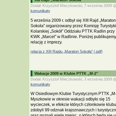
Dodał: Krzysztof Mieczkowski, 7 września 2009 @ 
komunikaty
5 września 2009 r. odbył się XIII Rajd „Maraton
Sokoła” organizowany przez Komisję Turystyk
Kolarskiej „Sokół” Oddziału PTTK Radlin przy
KWK „Marcel” w Radlinie. Poniżej publikujem
relację z imprezy.
relacja z XIII Rajdu „Maraton Sokoła” (.pdf)
Wakacje 2009 w Klubie PTTK „M-2”
Dodał: Krzysztof Mieczkowski, 3 września 2009 @ 
komunikaty
W Osiedlowym Klubie Turystycznym PTTK „M-
Myszkowie w okresie wakacji odbyło się 15
wycieczek, w efekcie których członkowie klub
zdobyli 99 odznak krajoznawczych i turystycz
oraz poznali wiele miejsc, o których będą się 