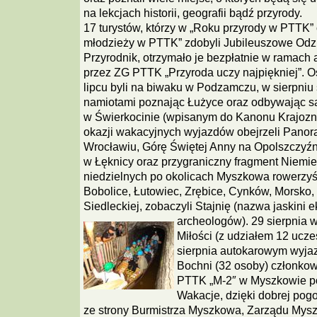
na lekcjach historii, geografii bądź przyrody.
17 turystów, którzy w „Roku przyrody w PTTK” 
młodzieży w PTTK” zdobyli Jubileuszowe Odzn
Przyrodnik, otrzymało je bezpłatnie w ramach 
przez ZG PTTK „Przyroda uczy najpiękniej”. Os
lipcu byli na biwaku w Podzamczu, w sierpniu 
namiotami poznając Łużyce oraz odbywając sa
w Świerkocinie (wpisanym do Kanonu Krajozn
okazji wakacyjnych wyjazdów obejrzeli Pano
Wrocławiu, Górę Świętej Anny na Opolszczyź
w Łęknicy oraz przygraniczny fragment Niemi
niedzielnych po okolicach Myszkowa rowerzyśc
Bobolice, Łutowiec, Zrębice, Cynków, Morsko, 
Siedleckiej, zobaczyli Stajnię (nazwa jaskini 
archeologów).
29 sierpnia 
Miłości (z udziałem 12 ucze
sierpnia autokarowym wyjaz
Bochni (32 osoby) członko
PTTK „M-2″ w Myszkowie po
Wakacje, dzięki dobrej pogo
ze strony Burmistrza Myszkowa, Zarządu Mysz