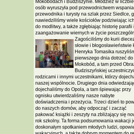
Mokobodach i Budziszynie. Młodzież w liczbie
osób wyruszyła pod przewodnictwem wspania
przewodnika i turysty na szlak przez Siedlce, 
nawiedziliśmy wiele kościołów podziwiając ich 
do modlitwy, a także zgłębiając historię parafii 
zaangażowanie wiernych w życie poszczególn
Zagościliśmy do kurii diecez
słowie i błogosławieństwie
Henryka Tomasika ruszyliśm
pierwszego dnia dotrzeć do
Mokobód, a tam przed Obra
Budziszyńskiej uczestniczyć
rodzicami i innymi uczestnikami, którzy dojecha
naszej wspólnocie. Drugiego dnia odwiedzają
dojechaliśmy do Opola,
a tam śpiewając przy
ognisku utwierdzaliśmy nasze nabyte
doświadczenia i przeżycia. Trzeci dzień to pow
do naszych domów, aby odpocząć i zacząć
pakować książki i zeszyty na zbliżający się n
rok szkolny. Ta forma podsumowania wakacji j
doskonałym spotkaniem młodych ludzi, opowi
wakacyjnych, a także dobrym momentem do ref