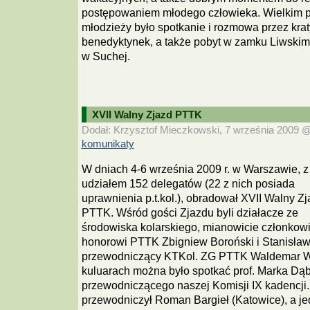
postępowaniem młodego człowieka. Wielkim p
młodzieży było spotkanie i rozmowa przez krat
benedyktynek, a także pobyt w zamku Liwski
w Suchej.
XVII Walny Zjazd PTTK
Dodał: Krzysztof Mieczkowski, 7 września 2009 @ 
komunikaty
W dniach 4-6 września 2009 r. w Warszawie, z
udziałem 152 delegatów (22 z nich posiada
uprawnienia p.t.kol.), obradował XVII Walny Zj
PTTK. Wśród gości Zjazdu byli działacze ze
środowiska kolarskiego, mianowicie członkow
honorowi PTTK Zbigniew Boroński i Stanisła
przewodniczący KTKol. ZG PTTK Waldemar W
kuluarach można było spotkać prof. Marka Dą
przewodniczącego naszej Komisji IX kadencji
przewodniczył Roman Bargieł (Katowice), a j