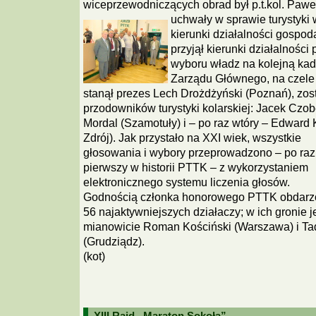
wiceprzewodniczących obrad był p.t.kol. Pawe
uchwały w sprawie turystyki 
kierunki działalności gospod
przyjął kierunki działalnośc
wyboru władz na kolejną kad
Zarządu Głównego, na czele
stanął prezes Lech Drożdżyński (Poznań), zos
przodowników turystyki kolarskiej: Jacek Czo
Mordal (Szamotuły) i – po raz wtóry – Edward K
Zdrój).
Jak przystało na XXI wiek, wszystkie
głosowania i wybory przeprowadzono – po raz
pierwszy w historii PTTK – z wykorzystaniem
elektronicznego systemu liczenia głosów.
Godnością członka honorowego PTTK obdarz
56 najaktywniejszych działaczy; w ich gronie je
mianowicie Roman Kościński (Warszawa) i Ta
(Grudziądz).
(kot)
XIII Rajd „Maraton Sokoła”