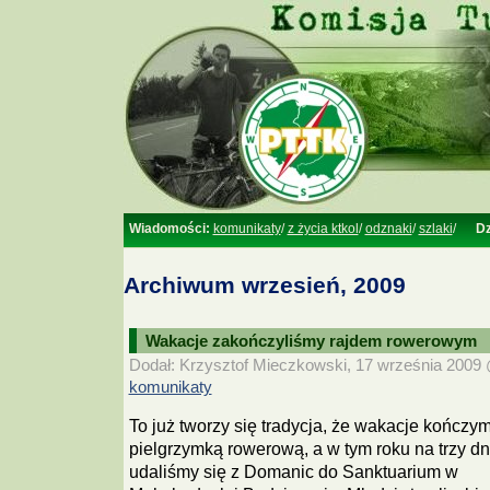
Wiadomości:
komunikaty
/
z życia ktkol
/
odznaki
/
szlaki
/
Dz
Archiwum wrzesień, 2009
Wakacje zakończyliśmy rajdem rowerowym
Dodał: Krzysztof Mieczkowski, 17 września 2009 @
komunikaty
To już tworzy się tradycja, że wakacje kończy
pielgrzymką rowerową, a w tym roku na trzy dn
udaliśmy się z Domanic do Sanktuarium w