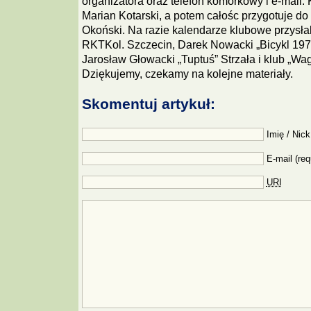
organizatora oraz telefon komórkowy i e-mail.
Marian Kotarski, a potem całośc przygotuje do
Okoński. Na razie kalendarze klubowe przysłal
RKTKol. Szczecin, Darek Nowacki „Bicykl 197
Jarosław Głowacki „Tuptuś” Strzała i klub „W
Dziękujemy, czekamy na kolejne materiały.
Skomentuj artykuł:
Imię / Nick
E-mail (req
URI