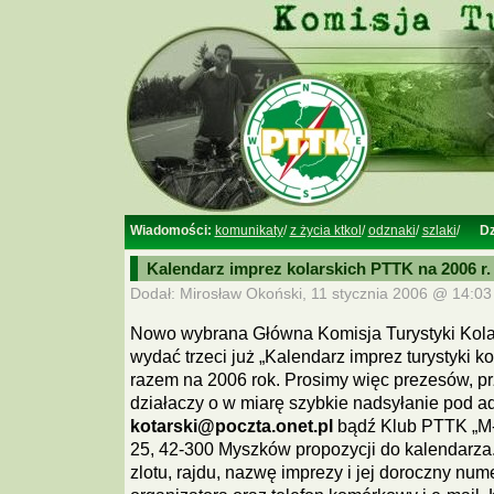
Wiadomości:
komunikaty
/
z życia ktkol
/
odznaki
/
szlaki
/
Dz
Kalendarz imprez kolarskich PTTK na 2006 r.
Dodał: Mirosław Okoński, 11 stycznia 2006 @ 14:03
Nowo wybrana Główna Komisja Turystyki Kolar
wydać trzeci już „Kalendarz imprez turystyki k
razem na 2006 rok. Prosimy więc prezesów, p
działaczy o w miarę szybkie nadsyłanie pod a
kotarski@poczta.onet.pl
bądź Klub PTTK „M-2
25, 42-300 Myszków propozycji do kalendarza.
zlotu, rajdu, nazwę imprezy i jej doroczny num