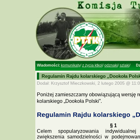
Wiadomości:
komunikaty
/
z życia ktkol
/
odznaki
/
szlaki
/
Dz
Regulamin Rajdu kolarskiego „Dookoła Polsk
Dodał: Krzysztof Mieczkowski, 2 lutego 2005 @ 11:0
Poniżej zamieszczamy obowiązującą wersję r
kolarskiego „Dookoła Polski”.
Regulamin Rajdu kolarskiego „D
§ 1
Celem spopularyzowania indywidualnej tu
zwiększenia samodzielności w podejmowan