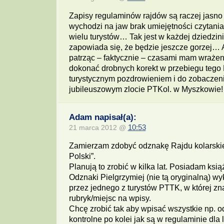
Zapisy regulaminów rajdów są raczej jasn
wychodzi na jaw brak umiejętności czytani
wielu turystów… Tak jest w każdej dziedzini
zapowiada się, że będzie jeszcze gorzej… A
patrząc – faktycznie – czasami mam wraże
dokonać drobnych korekt w przebiegu tego 
turystycznym pozdrowieniem i do zobaczen
jubileuszowym zlocie PTKol. w Myszkowie!
Adam napisał(a):
21 marca 2012 @
10:53
Zamierzam zdobyć odznakę Rajdu kolarski
Polski”.
Planują to zrobić w kilka lat. Posiadam ksi
Odznaki Pielgrzymiej (nie tą oryginalną) w
przez jednego z turystów PTTK, w której zn
rubryk/miejsc na wpisy.
Chcę zrobić tak aby wpisać wszystkie np. 
kontrolne po kolei jak są w regulaminie dl