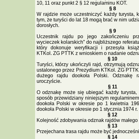
10, 11 oraz punkt 2 § 12 regulaminu KOT.
§ 8
W rajdzie może uczestniczyć każdy turysta, kt
tym, że turyści do lat 18 mogą brać w nim udzi
dorosłych.
§ 9
Uczestnik rajdu po jego zakończeniu prz
wycieczek kolarskich” do najbliższego referat
który dokonuje weryfikacji i przesyła ksi
KTKol. ZG PTTK z wnioskiem o nadanie odzna
§ 10
Turyści, którzy ukończyli rajd, otrzymują od
ustalonego przez Prezydium KTKol. ZG PTTK 
dużego rajdu dookoła Polski. Odznakę r
uroczyście.
§ 11
O odznakę może się ubiegać każdy turysta,
sposób przewidziany niniejszym regulaminem
dookoła Polski w okresie po 1 kwietnia 196
dookoła Polski w okresie po 1 stycznia 1974 r.
§ 12
Kolejność zdobywania odznak rajdów małego i
§ 13
Przejechana trasa rajdu może być jednocześni
§ 14