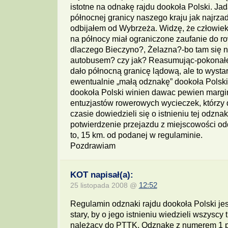
istotne na odnakę rajdu dookoła Polski. 
północnej granicy naszego kraju jak najrzadz
odbijałem od Wybrzeża. Widzę, że człowiek, 
na północy miał ograniczone zaufanie do r
dlaczego Bieczyno?, Żelazna?-bo tam się n
autobusem? czy jak? Reasumując-pokonałem
dało północną granicę lądową, ale to wystar
ewentualnie „małą odznakę” dookoła Polski
dookoła Polski winien dawac pewien margi
entuzjastów rowerowych wycieczek, którzy 
czasie dowiedzieli się o istnieniu tej odznak
potwierdzenie przejazdu z miejscowości od
to, 15 km. od podanej w regulaminie.
Pozdrawiam
KOT napisał(a):
25 listopada 2008 @
12:52
Regulamin odznaki rajdu dookoła Polski jes
stary, by o jego istnieniu wiedzieli wszyscy 
należący do PTTK. Odznakę z numerem 1 