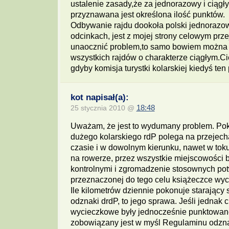
ustalenie zasady,że za jednorazowy i ciągły
przyznawana jest określona ilość punktów.
Odbywanie rajdu dookoła polski jednorazo
odcinkach, jest z mojej strony celowym prz
unaocznić problem,to samo bowiem można 
wszystkich rajdów o charakterze ciągłym.C
gdyby komisja turystki kolarskiej kiedyś ten
kot napisał(a):
25 stycznia 2010 @
18:48
Uważam, że jest to wydumany problem. Pok
dużego kolarskiego rdP polega na przejec
czasie i w dowolnym kierunku, nawet w toku
na rowerze, przez wszystkie miejscowości
kontrolnymi i zgromadzenie stosownych po
przeznaczonej do tego celu książeczce wyci
Ile kilometrów dziennie pokonuje starający 
odznaki drdP, to jego sprawa. Jeśli jednak c
wycieczkowe były jednocześnie punktowan
zobowiązany jest w myśl Regulaminu odzn