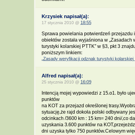
Krzysiek napisał(a):
17 stycznia 2010 @
18:55
Sprawa powielania potwierdzeń przejazdu 
obiektów została wyjaśniona w „Zasadach w
turystyki kolarskiej PTTK” w §3, pkt 3 znajd
poniższym linkiem:
„Zasady weryfikacji odznak turystyki kolarskie
Alfred napisał(a):
25 stycznia 2010 @
16:09
Intencją mojej wypowiedzi z 15.o1. było ujed
punktów
na KOT za przejazd określonej trasy.Wyob
sytuację,że rajd dokoła polski odbywany je
odcinkach /3600 km : 15 km= 240 dni/,co d
uzyskania 3.600 punktów na KOT,przejeżdza
dni uzyska tylko 750 punktów.Celowym wię