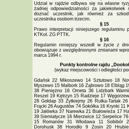
Udział w rajdzie odbywa się na własne ryz
żadnej odpowiedzialności za jakiekolwiek 
doznać uczestnik, jak również za szko
uczestnika osobom trzecim.
§ 15
Prawo interpretacji niniejszego regulaminu 
KTKol. ZG PTTK.
§ 16
Regulamin niniejszy wszedł w życie z dni
obowiązuje z uwzględnionymi zmianami wpr
marca 1994 r.
Punkty kontrolne rajdu „Dookoł
(wykaz miejscowości i odległości po
Gdańsk 22 Mikoszewo 14 Sztutowo 18 No
Myszewo 15 Malbork 16 Ząbrowo 18 Elbląg 1
38 Pieniężno 16 Orneta 36 Lidzbark Warmi
Reszel 19 Kętrzyn 15 Radzieje 17 Węgorzew
28 Gołdap 33 Żytkiejmy 26 Rutka-Tartak 26
Frącki 26 Augustów 74 Sokółka 16 Krynki 11 
19 Jałówka 37 Narewka 21 Białowieża 17 Ha
39 Siemiatycze 16 Mierzwice 12 Serpelice 7
15 Romanów 31 Włodawa 11 Sobibór 2
Dorohusk 38 Horodło 9 Zosin 20 Hrubi