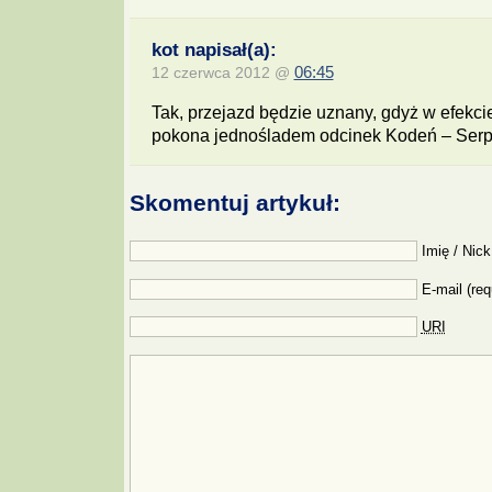
kot napisał(a):
12 czerwca 2012 @
06:45
Tak, przejazd będzie uznany, gdyż w efekci
pokona jednośladem odcinek Kodeń – Serpe
Skomentuj artykuł:
Imię / Nick
E-mail (req
URI