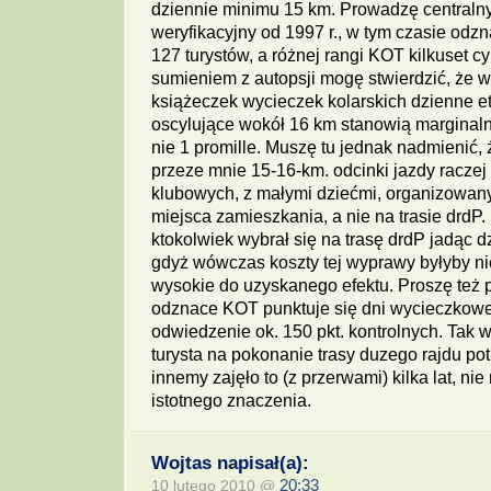
dziennie minimu 15 km. Prowadzę centralny 
weryfikacyjny od 1997 r., w tym czasie odz
127 turystów, a różnej rangi KOT kilkuset cy
sumieniem z autopsji mogę stwierdzić, że 
książeczek wycieczek kolarskich dzienne et
oscylujące wokół 16 km stanowią marginaln
nie 1 promille. Muszę tu jednak nadmienić,
przeze mnie 15-16-km. odcinki jazdy raczej
klubowych, z małymi dziećmi, organizowany
miejsca zamieszkania, a nie na trasie drdP.
ktokolwiek wybrał się na trasę drdP jadąc d
gdyż wówczas koszty tej wyprawy byłyby n
wysokie do uzyskanego efektu. Proszę też 
odznace KOT punktuje się dni wycieczkowe
odwiedzenie ok. 150 pkt. kontrolnych. Tak w
turysta na pokonanie trasy duzego rajdu po
innemy zajęło to (z przerwami) kilka lat, ni
istotnego znaczenia.
Wojtas napisał(a):
10 lutego 2010 @
20:33