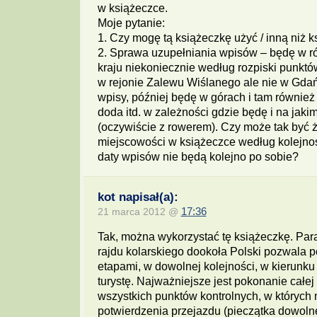
w książeczce.
Moje pytanie:
1. Czy mogę tą książeczkę użyć / inną niż
2. Sprawa uzupełniania wpisów – będę w r
kraju niekoniecznie według rozpiski punktó
w rejonie Zalewu Wiślanego ale nie w Gdań
wpisy, później będę w górach i tam również
doda itd. w zależności gdzie będę i na jakim
(oczywiście z rowerem). Czy może tak być
miejscowości w książeczce według kolejnoś
daty wpisów nie będą kolejno po sobie?
kot napisał(a):
21 marca 2012 @
17:36
Tak, można wykorzystać tę książeczkę. Par
rajdu kolarskiego dookoła Polski pozwala 
etapami, w dowolnej kolejności, w kierunk
turystę. Najważniejsze jest pokonanie całej
wszystkich punktów kontrolnych, w których
potwierdzenia przejazdu (pieczątka dowolnej 