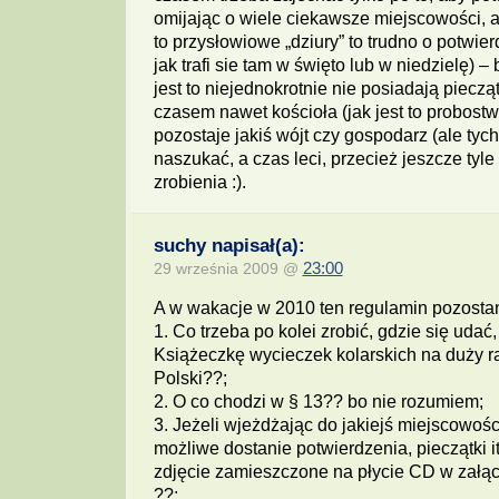
omijając o wiele ciekawsze miejscowości, a
to przysłowiowe „dziury” to trudno o potwier
jak trafi sie tam w święto lub w niedzielę) –
jest to niejednokrotnie nie posiadają piecząt
czasem nawet kościoła (jak jest to probost
pozostaje jakiś wójt czy gospodarz (ale tych
naszukać, a czas leci, przecież jeszcze tyle
zrobienia :).
suchy napisał(a):
29 września 2009 @
23:00
A w wakacje w 2010 ten regulamin pozostan
1. Co trzeba po kolei zrobić, gdzie się udać
Książeczkę wycieczek kolarskich na duży r
Polski??;
2. O co chodzi w § 13?? bo nie rozumiem;
3. Jeżeli wjeżdżając do jakiejś miejscowośc
możliwe dostanie potwierdzenia, pieczątki it
zdjęcie zamieszczone na płycie CD w załąc
??;