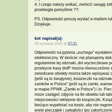
4. I czego należy unikać, zwrócić uwagę że
przebiegła pomyślnie ??;
PS. Odpowiedzi proszę wysłać e-mailem lu
Dziękuje.
kot napisał(a):
30 września 2009 @
07:31
Odpowiedzi na pytania „suchego” wysłałem
elektroniczny. W skrócie: nie planujemy d
regulaminie tej odznaki, dni wycieczkowe 
przebycie trasy drdP można równocześnie z
zwiedzane obiekty można także wpisywać 
(jeśli są to świątynie), ksiażeczki na odzna
zamków w Polsce” (jeśli są to zamki, warown
w mapie PPWK „Zamki w Polsce”) i in. Pie
może zastąpić zdjęcie na tle obiektu lub tab
miejscowości wklejone do książeczki. Ksią
bieżąco wypełniać na trasie, aby nie nagrom
wiele pieczątek i zaległości (po zakończen