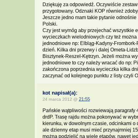
Dziękuję za odpowiedź. Oczywiście zestaw
przygotowany. Odznaki KOP również zdob
Jeszcze jedno mam takie pytanie odnośnie
Polski.
Czy jest wymóg aby przejechać wszystkie 
wycieczkach wielodniowych czy też można 
jednodniowe np: Elbląg-Kadyny-Frombork-
dzień. Kilka dni przerwy i dalej Orneta-Lid
Bisztynek-Reszel-Kętrzyn. Jeżeli można wy
jednodniowe to czy należy wracać do np: P
zakończona poprzednia wycieczka kilka dn
zaczynać od kolejnego punktu z listy czyli O
kot napisał(a):
24 marca 2012 @
21:55
Pańskie wątpliwości rozwiewają paragrafy 4
drdP. Trasę rajdu można pokonywać w wybr
kierunku, w dowolnym czasie, odcinkami o 
ale dzienny etap musi mieć przynajmniej 15 
można podzielić na wiele etapów, nawet j