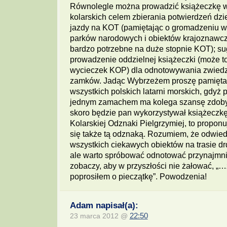
Równolegle można prowadzić książeczkę 
kolarskich celem zbierania potwierdzeń dz
jazdy na KOT (pamiętając o gromadzeniu 
parków narodowych i obiektów krajoznawcz
bardzo potrzebne na duże stopnie KOT); su
prowadzenie oddzielnej książeczki (może t
wycieczek KOP) dla odnotowywania zwied
zamków. Jadąc Wybrzeżem proszę pamięta
wszystkich polskich latarni morskich, gdyż 
jednym zamachem ma kolega szansę zdobyć
skoro będzie pan wykorzystywał książeczk
Kolarskiej Odznaki Pielgrzymiej, to propon
się także tą odznaką. Rozumiem, że odwied
wszystkich ciekawych obiektów na trasie dr
ale warto spróbować odnotować przynajmniej
zobaczy, aby w przyszłości nie żałować, „…
poprosiłem o pieczątkę”. Powodzenia!
Adam napisał(a):
23 marca 2012 @
22:50