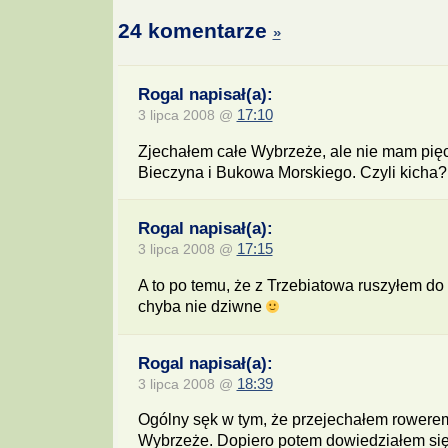
24 komentarze
»
Rogal napisał(a):
3 lipca 2008 @
17:10
Zjechałem całe Wybrzeże, ale nie mam pięc
Bieczyna i Bukowa Morskiego. Czyli kicha?
Rogal napisał(a):
3 lipca 2008 @
17:15
A to po temu, że z Trzebiatowa ruszyłem do
chyba nie dziwne
Rogal napisał(a):
3 lipca 2008 @
18:39
Ogólny sęk w tym, że przejechałem rower
Wybrzeże. Dopiero potem dowiedziałem się,