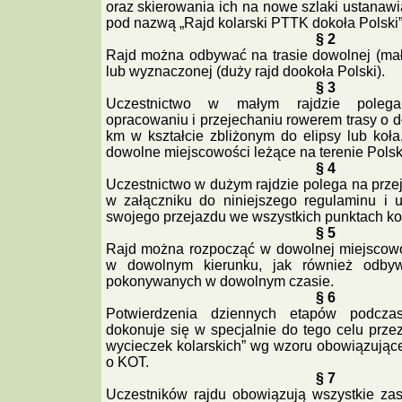
oraz skierowania ich na nowe szlaki ustanawi
pod nazwą „Rajd kolarski PTTK dokoła Polski”
§ 2
Rajd można odbywać na trasie dowolnej (mały
lub wyznaczonej (duży rajd dookoła Polski).
§ 3
Uczestnictwo w małym rajdzie poleg
opracowaniu i przejechaniu rowerem trasy o 
km w kształcie zbliżonym do elipsy lub koła
dowolne miejscowości leżące na terenie Polsk
§ 4
Uczestnictwo w dużym rajdzie polega na prze
w załączniku do niniejszego regulaminu i 
swojego przejazdu we wszystkich punktach ko
§ 5
Rajd można rozpocząć w dowolnej miejscowo
w dowolnym kierunku, jak również odby
pokonywanych w dowolnym czasie.
§ 6
Potwierdzenia dziennych etapów podcza
dokonuje się w specjalnie do tego celu prze
wycieczek kolarskich” wg wzoru obowiązujące
o KOT.
§ 7
Uczestników rajdu obowiązują wszystkie za