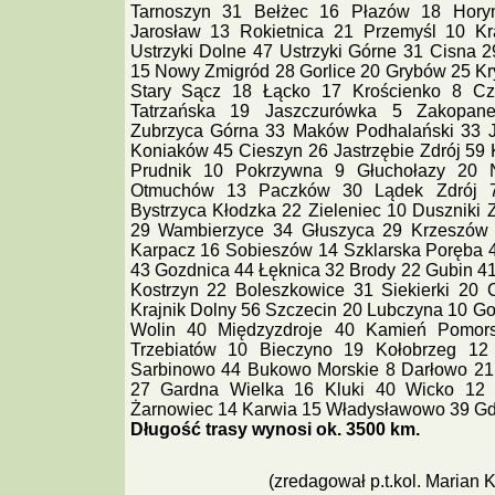
Tarnoszyn 31 Bełżec 16 Płazów 18 Hory
Jarosław 13 Rokietnica 21 Przemyśl 10 Kr
Ustrzyki Dolne 47 Ustrzyki Górne 31 Cisna
15 Nowy Zmigród 28 Gorlice 20 Grybów 25 Kr
Stary Sącz 18 Łącko 17 Krościenko 8 Cz
Tatrzańska 19 Jaszczurówka 5 Zakopa
Zubrzyca Górna 33 Maków Podhalański 33 J
Koniaków 45 Cieszyn 26 Jastrzębie Zdrój 59 
Prudnik 10 Pokrzywna 9 Głuchołazy 20 
Otmuchów 13 Paczków 30 Lądek Zdrój 7 
Bystrzyca Kłodzka 22 Zieleniec 10 Duszniki 
29 Wambierzyce 34 Głuszyca 29 Krzeszów
Karpacz 16 Sobieszów 14 Szklarska Poręba 
43 Gozdnica 44 Łęknica 32 Brody 22 Gubin 41
Kostrzyn 22 Boleszkowice 31 Siekierki 20 
Krajnik Dolny 56 Szczecin 20 Lubczyna 10 Go
Wolin 40 Międzyzdroje 40 Kamień Pomor
Trzebiatów 10 Bieczyno 19 Kołobrzeg 12 
Sarbinowo 44 Bukowo Morskie 8 Darłowo 21 
27 Gardna Wielka 16 Kluki 40 Wicko 12
Żarnowiec 14 Karwia 15 Władysławowo 39 Gd
Długość trasy wynosi ok. 3500 km.
(zredagował p.t.kol. Marian Ko