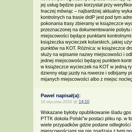
jej usług będzie pan korzystał przy weryfik
Inaczej mówiąc – najbardziej aktualny wyk
kontrolnych na trasie drdP jest pod tym ad
pokonania trasy zbieramy w książeczce wyc
przeznaczonej na dokumentowanie pobytu i
miejscowości będące punktami kontrolnymi; 
książeczka wycieczek kolarskich, jakiej uż
punktów na KOT. Różnica: w książeczce dr
służy na wpisanie nazwy miejscowości i odb
jednej miejscowości będącej punktem kont
w książeczce wycieczek na KOT w jedną r
dzienny etap jazdy na rowerze i odbijamy pi
mijanych miejscowości albo z miejsc nocle
Pawel napisał(a):
10 stycznia 2010 @
14:10
Wskazane byłoby opublikowanie śladu gps 
PTTK dokoła Polski”w postaci pliku np. w fo
wiele przypadków gdzie podane odległości
miejscowościami sie nie zgadzają z tymi p