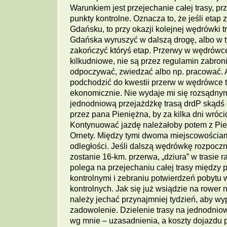
Warunkiem jest przejechanie całej trasy, pr
punkty kontrolne. Oznacza to, że jeśli etap
Gdańsku, to przy okazji kolejnej wędrówki t
Gdańska wyruszyć w dalszą drogę, albo w 
zakończyć któryś etap. Przerwy w wędrówc
kilkudniowe, nie są przez regulamin zabro
odpoczywać, zwiedzać albo np. pracować. 
podchodzić do kwestii przerw w wędrówce 
ekonomicznie. Nie wydaje mi się rozsądny
jednodniową przejażdżkę trasą drdP skąd
przez pana Pieniężna, by za kilka dni wrócić
Kontynuować jazdę należałoby potem z Pien
Ornety. Między tymi dwoma miejscowościami
odległości. Jeśli dalszą wędrówkę rozpoczn
zostanie 16-km. przerwa, „dziura” w trasie ra
polega na przejechaniu całej trasy między 
kontrolnymi i zebraniu potwierdzeń pobytu w
kontrolnych. Jak się już wsiądzie na rower na
należy jechać przynajmniej tydzień, aby w
zadowolenie. Dzielenie trasy na jednodniow
wg mnie – uzasadnienia, a koszty dojazdu 