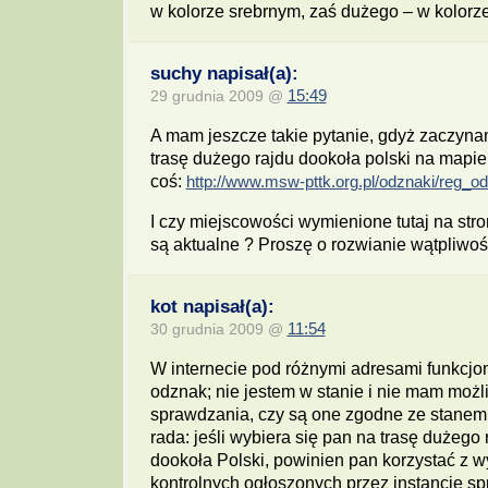
w kolorze srebrnym, zaś dużego – w kolorze
suchy napisał(a):
29 grudnia 2009 @
15:49
A mam jeszcze takie pytanie, gdyż zaczyn
trasę dużego rajdu dookoła polski na mapie 
coś:
http://www.msw-pttk.org.pl/odznaki/reg_od
I czy miejscowości wymienione tutaj na stro
są aktualne ? Proszę o rozwianie wątpliwo
kot napisał(a):
30 grudnia 2009 @
11:54
W internecie pod różnymi adresami funkcjo
odznak; nie jestem w stanie i nie mam możl
sprawdzania, czy są one zgodne ze stanem
rada: jeśli wybiera się pan na trasę dużego 
dookoła Polski, powinien pan korzystać z 
kontrolnych ogłoszonych przez instancję s