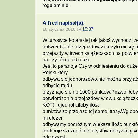
regulaminie.
Alfred napisał(a):
15 stycznia 2010 @
15:37
W turystyce kolarskiej tak jakoś wychodzi,ż
potwierdzanie przejazdów.Zdarzyło mi się p
przejazdy w trzech książeczkach na potwie
na trzy różne odznaki.
Jest to paranoja.Czy w odniesieniu do duże
Polski,który
odbywa się jednorazowo,nie można przyjąć
odbycie rajdu
przyznaje się np.1000 punktów.Pozwoliłoby
potwierdzania przejazdów w dwu książeczk
KOT) i ujednoliciłoby ilośc
punktów za przejazd tej samej trasy.Wg ob
im dłużej
odbywamy podróż,tym większą ilość punk
preferuje szczególnie turystów odbywających
odcinkami.