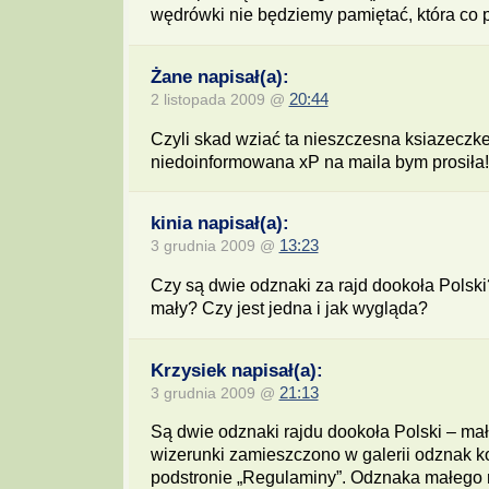
wędrówki nie będziemy pamiętać, która co p
Żane napisał(a):
2 listopada 2009 @
20:44
Czyli skad wziać ta nieszczesna ksiazeczk
niedoinformowana xP na maila bym prosiła!
kinia napisał(a):
3 grudnia 2009 @
13:23
Czy są dwie odznaki za rajd dookoła Polski
mały? Czy jest jedna i jak wygląda?
Krzysiek napisał(a):
3 grudnia 2009 @
21:13
Są dwie odznaki rajdu dookoła Polski – mał
wizerunki zamieszczono w galerii odznak k
podstronie „Regulaminy”. Odznaka małego 