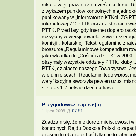
roku, a więc prawie czterdzieści lat temu. 
z wykazem punktów kontrolnych niejednokro
publikowany w „Informatorze KTKol. ZG PTTK
internetowej ZG PTTK oraz na stronach wie
PTTK. Przed laty, gdy internet dopiero raczk
rozsyłany w wersji powielaczowej i kserogra
komisji t. kolarskiej. Tekst regulaminu znaj
broszurce „Regulaminowe kompendium ro
jako wkładka do „Gościńca PTTK” w 2003 r.
otrzymały wszystkie oddziały PTTK, kluby tu
PTTK, działacze naszego Towarzystwa. Jes
wielu miejscach. Regulamin tego wprost nie
weryfikacyjna stworzyła pewien uzus, mia
się brak 1-2 potwierdzeń na trasie.
Przygodowicz napisał(a):
1 lipca 2009 @
07:51
Zgadzam się, że niektóre z miejscowości w
kontrolnych Rajdu Dookoła Polski to zapadłe
czasem trzeba zajechać tylko po to, aby pot