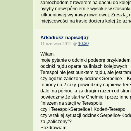
samochodem z rowerem na dachu do kolejn
byłyby niewspółmiernie wysokie w stosunk
kilkudniowej wyprawy rowerowej. Zresztą, n
miejscowości na trasie dociera kolej żelazn
Arkadiusz napisał(a):
11 czerwca 2012 @
10:30
Witam.
moje pytanie o odcinki podeprę przykładem
odcinki rajdu oparte na liniach kolejowych i
Terespol nie jest punktem rajdu, ale jest ta
czy będzie zaliczony odcinek Serpelice – Ko
robiony na 2 razy. powiedzmy najpierw Teres
dalej na północ, a za drugim razem od stron
powiedzmy że start w Chełmie i przez inne 
finiszem na stacji w Terespolu.
czyli Terespol-Serpelice i Kodeń-Terespol
czy w takiej sytuacji odcinek Serpelice-Ko
za „zaliczony”?
Pozdrawiam