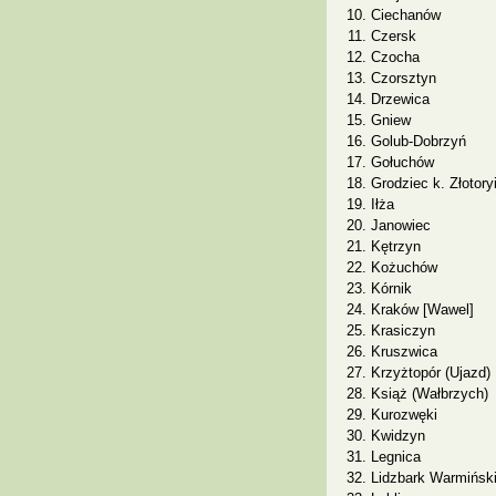
Ciechanów
Czersk
Czocha
Czorsztyn
Drzewica
Gniew
Golub-Dobrzyń
Gołuchów
Grodziec k. Złotory
Iłża
Janowiec
Kętrzyn
Kożuchów
Kórnik
Kraków [Wawel]
Krasiczyn
Kruszwica
Krzyżtopór (Ujazd)
Książ (Wałbrzych)
Kurozwęki
Kwidzyn
Legnica
Lidzbark Warmińsk