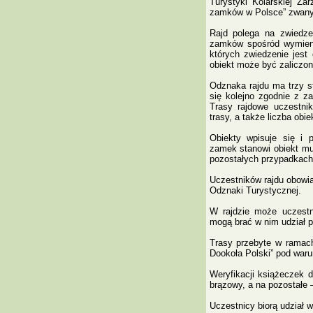
Turystyki Kolarskiej Za
zamków w Polsce” zwany 
Rajd polega na zwiedzen
zamków spośród wymien
których zwiedzenie jes
obiekt może być zaliczony
Odznaka rajdu ma trzy st
się kolejno zgodnie z za
Trasy rajdowe uczestnik
trasy, a także liczba obi
Obiekty wpisuje się i p
zamek stanowi obiekt mu
pozostałych przypadkach 
Uczestników rajdu obowią
Odznaki Turystycznej.
W rajdzie może uczestni
mogą brać w nim udział p
Trasy przebyte w ramach
Dookoła Polski” pod war
Weryfikacji książeczek 
brązowy, a na pozostałe 
Uczestnicy biorą udział w