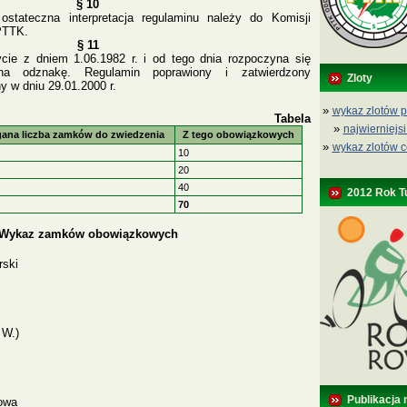
§ 10
stateczna interpretacja regulaminu należy do Komisji
PTTK.
§ 11
ie z dniem 1.06.1982 r. i od tego dnia rozpoczyna się
a odznakę. Regulamin poprawiony i zatwierdzony
Zloty
ny w dniu 29.01.2000 r.
»
wykaz zlotów p
Tabela
»
najwierniejsi
na liczba zamków do zwiedzenia
Z tego obowiązkowych
»
wykaz zlotów c
10
20
40
2012 Rok T
70
Wykaz zamków obowiązkowych
ski
 W.)
Publikacja 
owa