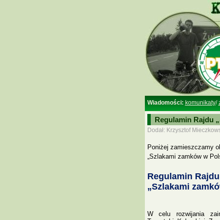
Wiadomości:
komunikaty
/
Regulamin Rajdu 
Dodał: Krzysztof Mieczkows
Poniżej zamieszczamy ob
„Szlakami zamków w Pol
Regulamin Rajdu
„Szlakami zamkó
W celu rozwijania zai