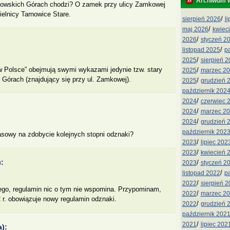
Archiwum 
nowskich Górach chodzi? O zamek przy ulicy Zamkowej
elnicy Tarnowice Stare.
/
sierpień 2026
l
/
maj 2026
kwiec
/
2026
styczeń 2
/
listopad 2025
p
/
2025
sierpień 
Polsce” obejmują swymi wykazami jedynie tzw. stary
/
2025
marzec 2
Górach (znajdujący się przy ul. Zamkowej).
/
2025
grudzień 
październik 202
/
2024
czerwiec 
/
2024
marzec 2
/
2024
grudzień 
październik 202
czasowy na zdobycie kolejnych stopni odznaki?
/
2023
lipiec 202
/
2023
kwiecień 
:
/
2023
styczeń 2
/
listopad 2022
p
/
2022
sierpień 
ego, regulamin nic o tym nie wspomina. Przypominam,
/
2022
marzec 2
2 r. obowiązuje nowy regulamin odznaki.
/
2022
grudzień 
październik 202
/
2021
lipiec 202
):