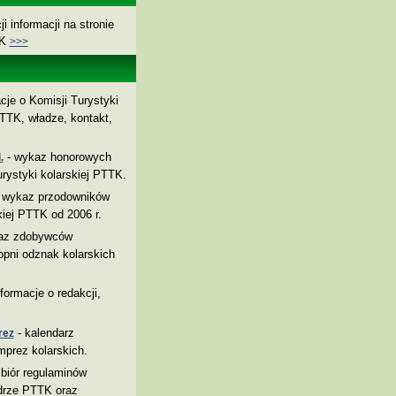
i informacji na stronie
TK
>>>
cje o Komisji Turystyki
TTK, władze, kontakt,
- wykaz honorowych
.
rystyki kolarskiej PTTK.
 wykaz przodowników
kiej PTTK od 2006 r.
az zdobywców
pni odznak kolarskich
nformacje o redakcji,
- kalendarz
rez
mprez kolarskich.
biór regulaminów
drze PTTK oraz