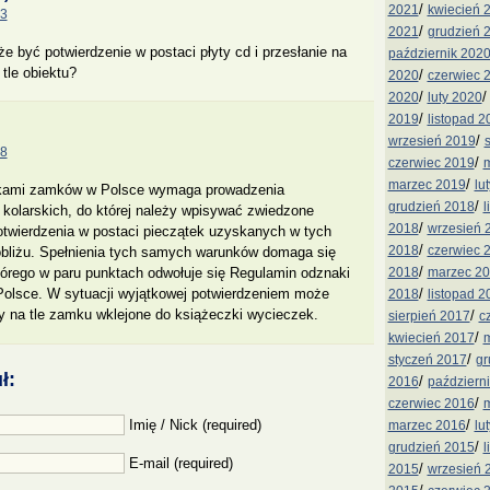
/
2021
kwiecień 
53
/
2021
grudzień 
 być potwierdzenie w postaci płyty cd i przesłanie na
październik 202
tle obiektu?
/
2020
czerwiec 
/
2020
luty 2020
/
2019
listopad 2
/
wrzesień 2019
58
/
czerwiec 2019
m
/
marzec 2019
lu
akami zamków w Polsce wymaga prowadzenia
/
grudzień 2018
l
kolarskich, do której należy wpisywać zwiedzone
/
2018
wrzesień 
otwierdzenia w postaci pieczątek uzyskanych w tych
/
2018
czerwiec 
pobliżu. Spełnienia tych samych warunków domaga się
/
2018
marzec 2
órego w paru punktach odwołuje się Regulamin odznaki
/
lsce. W sytuacji wyjątkowej potwierdzeniem może
2018
listopad 2
y na tle zamku wklejone do książeczki wycieczek.
/
sierpień 2017
c
/
kwiecień 2017
m
/
styczeń 2017
gr
ł:
/
2016
październ
/
czerwiec 2016
m
/
Imię / Nick (required)
marzec 2016
lu
/
grudzień 2015
l
E-mail (required)
/
2015
wrzesień 