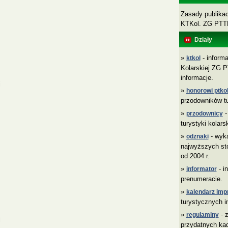
Zasady publikacj
KTKol. ZG PT
Działy
»
- informa
ktkol
Kolarskiej ZG P
informacje.
i
»
honorowi ptkol
przodowników tu
»
-
przodownicy
turystyki kolars
»
- wyk
odznaki
najwyższych sto
od 2004 r.
»
- i
informator
prenumeracie.
»
kalendarz imp
turystycznych i
»
- z
regulaminy
i
przydatnych ka