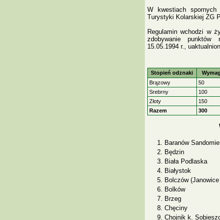
W kwestiach spornych o
Turystyki Kolarskiej ZG 
Regulamin wchodzi w życ
zdobywanie punktów n
15.05.1994 r., uaktualnio
Stopień odznaki
Wymaga
Brązowy
50
Srebrny
100
Złoty
150
Razem
300
Baranów Sandomier
Będzin
Biała Podlaska
Białystok
Bolczów (Janowice
Bolków
Brzeg
Chęciny
Chojnik k. Sobiesz