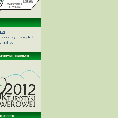
tkol
 uczestnicy zlotów ptkol
entralnych
urystyki Rowerowej
na stronie