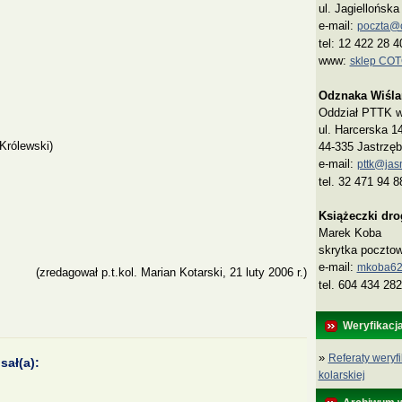
ul. Jagiellońsk
e-mail:
poczta@co
tel: 12 422 28 4
www:
sklep CO
Odznaka Wiśla
Oddział PTTK w 
ul. Harcerska 1
rólewski)
44-335 Jastrzęb
e-mail:
pttk@jasn
tel. 32 471 94 8
Książeczki dr
Marek Koba
skrytka poczto
e‑mail:
mkoba62
(zredagował p.t.kol. Marian Kotarski, 21 luty 2006 r.)
tel. 604 434 282
Weryfikacj
»
Referaty weryfi
sał(a):
kolarskiej