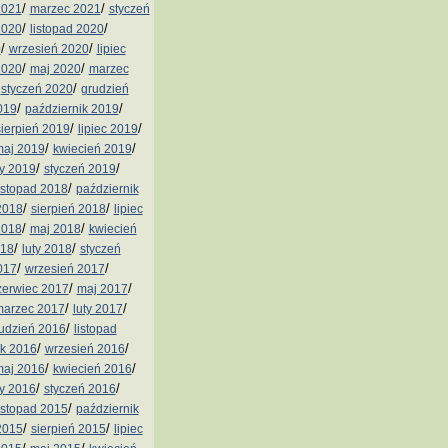
/
/
2021
marzec 2021
styczeń
/
/
2020
listopad 2020
/
/
0
wrzesień 2020
lipiec
/
/
2020
maj 2020
marzec
/
/
styczeń 2020
grudzień
/
/
019
październik 2019
/
/
sierpień 2019
lipiec 2019
/
/
aj 2019
kwiecień 2019
/
/
ty 2019
styczeń 2019
/
istopad 2018
październik
/
/
2018
sierpień 2018
lipiec
/
/
2018
maj 2018
kwiecień
/
/
018
luty 2018
styczeń
/
/
017
wrzesień 2017
/
/
zerwiec 2017
maj 2017
/
/
arzec 2017
luty 2017
/
udzień 2016
listopad
/
/
ik 2016
wrzesień 2016
/
/
aj 2016
kwiecień 2016
/
/
ty 2016
styczeń 2016
/
istopad 2015
październik
/
/
2015
sierpień 2015
lipiec