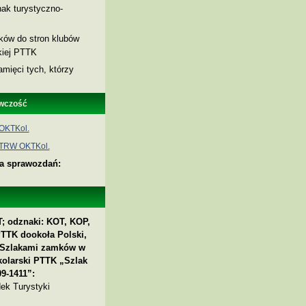
ak turystyczno-
nków do stron klubów
skiej PTTK
amięci tych, którzy
wczość
OKTKol.
 TRW OKTKol.
ia sprawozdań:
; odznaki: KOT, KOP,
PTTK dookoła Polski,
 „Szlakami zamków w
kolarski PTTK „Szlak
9-1411”:
ek Turystyki