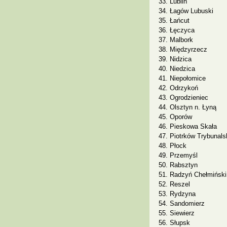
Lublin
Łagów Lubuski
Łańcut
Łęczyca
Malbork
Międzyrzecz
Nidzica
Niedzica
Niepołomice
Odrzykoń
Ogrodzieniec
Olsztyn n. Łyną
Oporów
Pieskowa Skała
Piotrków Trybunal
Płock
Przemyśl
Rabsztyn
Radzyń Chełmiński
Reszel
Rydzyna
Sandomierz
Siewierz
Słupsk