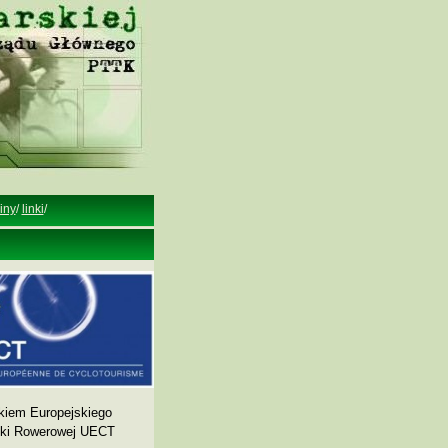
iny
/
linki
/
kiem Europejskiego
yki Rowerowej UECT