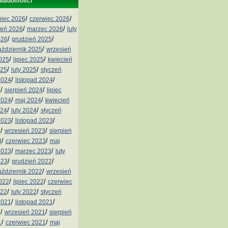
wiadomości
/
/
ipiec 2026
czerwiec 2026
/
/
ień 2026
marzec 2026
luty
/
/
026
grudzień 2025
/
aździernik 2025
wrzesień
/
/
2025
lipiec 2025
kwiecień
/
/
025
luty 2025
styczeń
/
/
2024
listopad 2024
/
/
4
sierpień 2024
lipiec
/
/
2024
maj 2024
kwiecień
/
/
024
luty 2024
styczeń
/
/
2023
listopad 2023
/
/
3
wrzesień 2023
sierpień
/
/
3
czerwiec 2023
maj
/
/
2023
marzec 2023
luty
/
/
023
grudzień 2022
/
aździernik 2022
wrzesień
/
/
2022
lipiec 2022
czerwiec
/
/
022
luty 2022
styczeń
/
/
2021
listopad 2021
/
/
1
wrzesień 2021
sierpień
/
/
1
czerwiec 2021
maj