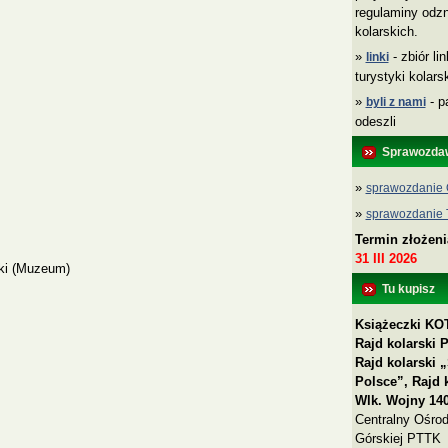
regulaminy odzn
kolarskich.
»
- zbiór li
linki
turystyki kolar
»
- p
byli z nami
odeszli
Sprawozda
»
sprawozdanie 
»
sprawozdanie
Termin złożen
31 III 2026
ski (Muzeum)
Tu kupisz
Książeczki KOT
Rajd kolarski 
Rajd kolarski
Polsce”, Rajd 
Wlk. Wojny 140
Centralny Ośrod
Górskiej PTTK