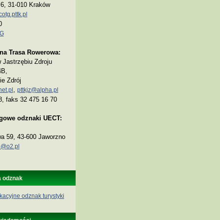
a 6, 31-010 Kraków
tg.pttk.pl
0
TG
na Trasa Rowerowa:
Jastrzębiu Zdroju
4B,
ie Zdrój
,
et.pl
pttkjz@alpha.pl
8, faks 32 475 16 70
ogowe odznaki UECT:
wa 59, 43-600 Jaworzno
@o2.pl
a odznak
kacyjne odznak turystyki