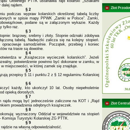
rządu Głównego PTTK ustanawia rajd kolarski „Szlakami
dalej rajdem.
Zlot Przodo
§ 2
iu podczas wypraw kolarskich określonej tabelą liczby
ionych w spisie mapy PPWK „Zamki w Polsce”. Zamki,
t obowiązkowe, podane są w załączonym wykazie. Każdy
 tylko raz.
§ 3
opnie: brązowy, srebrny i złoty. Stopnie odznaki zdobywa
łączoną tabelą. Nadwyżki zalicza się na kolejny stopień.
 opracowuje samodzielnie. Początek, przebieg i koniec
ektów na trasie są dowolne.
§ 4
otwierdza w „Książeczce wycieczek kolarskich”. Jeżeli
zealny, potwierdzenie powinno być dokonane w zamku, w
w miejscowości, w której zamek się znajduje.
§ 5
zują przepisy § 11 i punktu 2 z § 12 regulaminu Kolarskiej
§ 6
czyć każdy, kto ukończył 10 lat. Osoby niepełnoletnie
od opieką dorosłych.
§ 7
 rajdu mogą być jednocześnie zaliczone na KOT i „Rajd
Zlot Centra
unkiem prowadzenia odrębnych książeczek.
§ 8
dokonują: wyznaczony Oddział w województwie na stopień
– Komisja Turystyki Kolarskiej ZG PTTK.
§ 9
 rajdzie na własną odpowiedzialność.