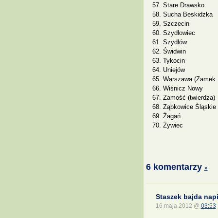
Stare Drawsko
Sucha Beskidzka
Szczecin
Szydłowiec
Szydłów
Świdwin
Tykocin
Uniejów
Warszawa (Zamek K
Wiśnicz Nowy
Zamość (twierdza)
Ząbkowice Śląskie
Żagań
Żywiec
6 komentarzy
»
Staszek bajda napi
16 maja 2012 @
03:53