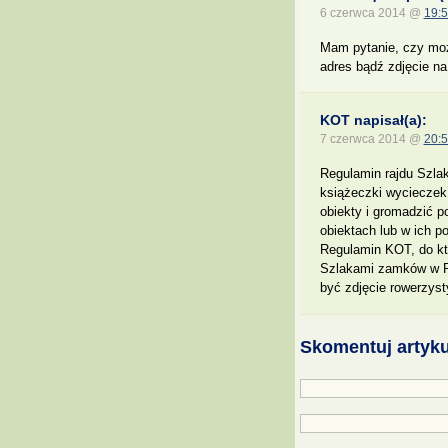
6 czerwca 2014 @
19:
Mam pytanie, czy może
adres bądź zdjęcie na 
KOT napisał(a):
7 czerwca 2014 @
20:
Regulamin rajdu Szl
książeczki wycieczek 
obiekty i gromadzić p
obiektach lub w ich 
Regulamin KOT, do kt
Szlakami zamków w Po
być zdjęcie rowerzyst
Skomentuj artyku