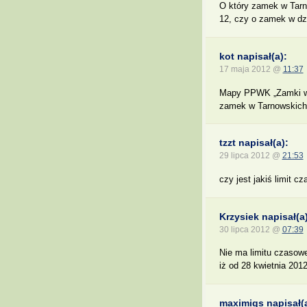
O który zamek w Tar
12, czy o zamek w dzi
kot napisał(a):
17 maja 2012 @
11:37
Mapy PPWK „Zamki w 
zamek w Tarnowskich 
tzzt napisał(a):
29 lipca 2012 @
21:53
czy jest jakiś limit 
Krzysiek napisał(a)
30 lipca 2012 @
07:39
Nie ma limitu czasow
iż od 28 kwietnia 201
maximiqs napisał(a