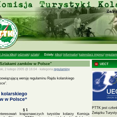
z życia ktkol
/
odznaki
/
szlaki
/
Działy:
ktkol
/
Informator
/
kalendarz imprez
/
regulam
„Szlakami zamków w Polsce”
UECT
ki, 2 lutego 2005 @ 16:04 · kategoria
regulaminy
owiązującą wersję regulaminu Rajdu kolarskiego
sce”.
 kolarskiego
w w Polsce”
PTTK jest człon
§ 1
Związku Turyst
nteresowań krajoznawczych turystów kolarzy Komisja