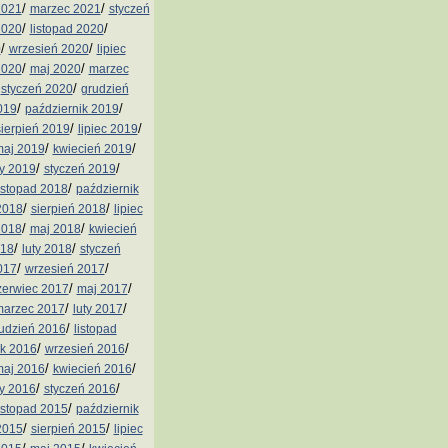
/
/
2021
marzec 2021
styczeń
/
/
2020
listopad 2020
/
/
0
wrzesień 2020
lipiec
/
/
2020
maj 2020
marzec
/
/
styczeń 2020
grudzień
/
/
019
październik 2019
/
/
sierpień 2019
lipiec 2019
/
/
aj 2019
kwiecień 2019
/
/
ty 2019
styczeń 2019
/
istopad 2018
październik
/
/
2018
sierpień 2018
lipiec
/
/
2018
maj 2018
kwiecień
/
/
018
luty 2018
styczeń
/
/
017
wrzesień 2017
/
/
zerwiec 2017
maj 2017
/
/
arzec 2017
luty 2017
/
udzień 2016
listopad
/
/
ik 2016
wrzesień 2016
/
/
aj 2016
kwiecień 2016
/
/
ty 2016
styczeń 2016
/
istopad 2015
październik
/
/
2015
sierpień 2015
lipiec