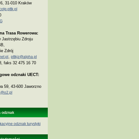
a 6, 31-010 Kraków
tg.pttk.pl
0
TG
na Trasa Rowerowa:
Jastrzębiu Zdroju
4B,
ie Zdrój
,
et.pl
pttkjz@alpha.pl
8, faks 32 475 16 70
ogowe odznaki UECT:
wa 59, 43-600 Jaworzno
@o2.pl
a odznak
kacyjne odznak turystyki