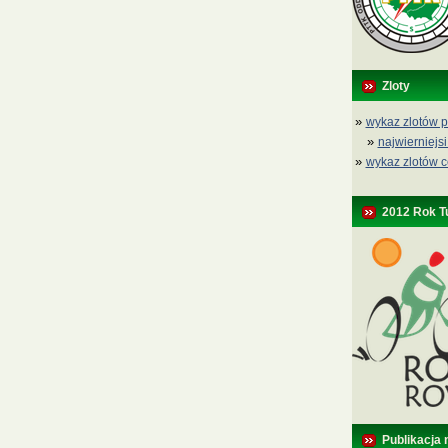
Zloty
»
wykaz zlotów p
»
najwierniejsi
»
wykaz zlotów c
2012 Rok T
Publikacja 