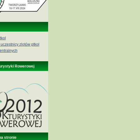
tkol
 uczestnicy zlotów ptkol
entralnych
urystyki Rowerowej
na stronie