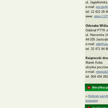
ul. Jagiellońsk
e-mail:
poczta@co
tel: 12 422 28 4
www:
sklep CO
Odznaka Wiśla
Oddział PTTK w 
ul. Harcerska 1
44-335 Jastrzęb
e-mail:
pttk@jasn
tel. 32 471 94 8
Książeczki dr
Marek Koba
skrytka poczto
e‑mail:
mkoba62
tel. 604 434 282
Weryfikacj
»
Referaty weryfi
kolarskiej