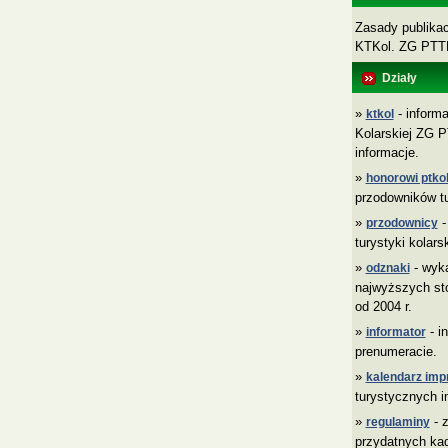
Zasady publikacj
KTKol. ZG PT
Działy
»
- informa
ktkol
Kolarskiej ZG P
informacje.
»
honorowi ptkol
przodowników tu
»
-
przodownicy
turystyki kolars
»
- wyk
odznaki
najwyższych sto
od 2004 r.
»
- i
informator
prenumeracie.
»
kalendarz imp
turystycznych i
»
- z
regulaminy
przydatnych ka