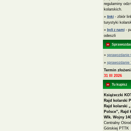
regulaminy odzn
kolarskich.
»
- zbiór li
linki
turystyki kolar
»
- p
byli z nami
odeszli
Sprawozda
»
sprawozdanie 
»
sprawozdanie
Termin złożen
31 III 2026
Tu kupisz
Książeczki KOT
Rajd kolarski 
Rajd kolarski
Polsce”, Rajd 
Wlk. Wojny 140
Centralny Ośrod
Górskiej PTTK