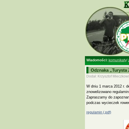
Wiadomości:
komunikaty
/
Odznaka „Turysta Z
Dodał: Krzysztof Mieczkow
W dniu 1 marca 2012 r. 
znowelizowano regulamin 
Zapraszamy do zapoznani
podczas wycieczek rower
regulamin (.pdf)