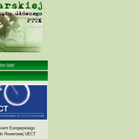
iny
/
linki
/
kiem Europejskiego
yki Rowerowej UECT