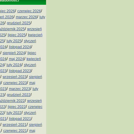
wiadomości
/
/
ipiec 2026
czerwiec 2026
/
/
ień 2026
marzec 2026
luty
/
/
026
grudzień 2025
/
aździernik 2025
wrzesień
/
/
2025
lipiec 2025
kwiecień
/
/
025
luty 2025
styczeń
/
/
2024
listopad 2024
/
/
4
sierpień 2024
lipiec
/
/
2024
maj 2024
kwiecień
/
/
024
luty 2024
styczeń
/
/
2023
listopad 2023
/
/
3
wrzesień 2023
sierpień
/
/
3
czerwiec 2023
maj
/
/
2023
marzec 2023
luty
/
/
023
grudzień 2022
/
aździernik 2022
wrzesień
/
/
2022
lipiec 2022
czerwiec
/
/
022
luty 2022
styczeń
/
/
2021
listopad 2021
/
/
1
wrzesień 2021
sierpień
/
/
1
czerwiec 2021
maj