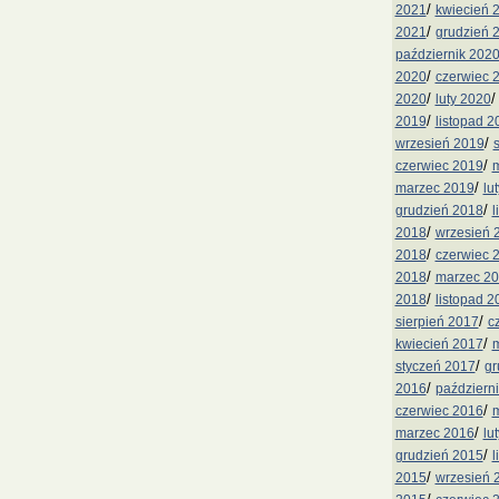
/
2021
kwiecień 
/
2021
grudzień 
październik 202
/
2020
czerwiec 
/
2020
luty 2020
/
2019
listopad 2
/
wrzesień 2019
/
czerwiec 2019
m
/
marzec 2019
lu
/
grudzień 2018
l
/
2018
wrzesień 
/
2018
czerwiec 
/
2018
marzec 2
/
2018
listopad 2
/
sierpień 2017
c
/
kwiecień 2017
m
/
styczeń 2017
gr
/
2016
październ
/
czerwiec 2016
m
/
marzec 2016
lu
/
grudzień 2015
l
/
2015
wrzesień 