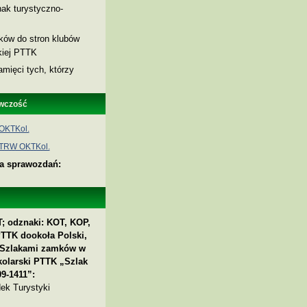
ak turystyczno-
nków do stron klubów
skiej PTTK
amięci tych, którzy
wczość
OKTKol.
 TRW OKTKol.
ia sprawozdań:
; odznaki: KOT, KOP,
PTTK dookoła Polski,
 „Szlakami zamków w
kolarski PTTK „Szlak
9-1411”:
ek Turystyki