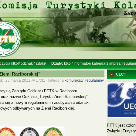
z życia ktkol
/
odznaki
/
szlaki
/
Działy:
ktkol
/
Informator
/
kalendarz imprez
/
regulam
iemi Raciborskiej”
UECT
ski, 23 marca 2012 @ 17:31 · kategoria
komunikaty
,
regulaminy
decyzją Zarządu Oddziału PTTK w Raciborzu
oraz nazwę Odznaki „Turysta Ziemi Raciborskiej”.
a się z nowym regulaminem i zdobywania odznaki
owych odbywanych na Ziemi Raciborskiej.
PTTK jest człon
Związku Turyst