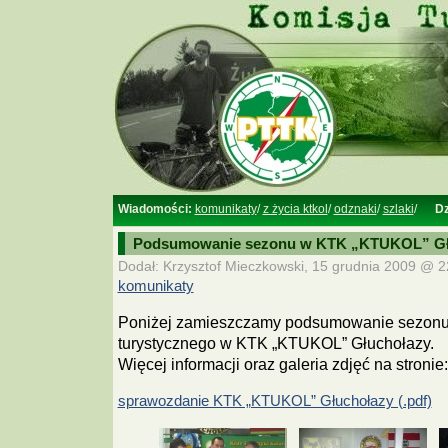
Wiadomości:
komunikaty
/
z życia ktkol
/
odznaki
/
szlaki
/
Dz
Podsumowanie sezonu w KTK „KTUKOL” Gł
Dodał: Krzysztof Mieczkowski, 15 grudnia 2009 @ 22
komunikaty
Poniżej zamieszczamy podsumowanie sezonu 
turystycznego w KTK „KTUKOL” Głuchołazy.
Więcej informacji oraz galeria zdjęć na stronie
sprawozdanie KTK „KTUKOL” Głuchołazy (.pdf)