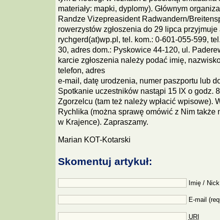
materiały: mapki, dyplomy). Głównym organizat
Randze Vizepreasident Radwandern/Breitenspo
rowerzystów zgłoszenia do 29 lipca przyjmuje 
rychgerd(at)wp.pl, tel. kom.: 0-601-055-599, te
30, adres dom.: Pyskowice 44-120, ul. Padere
karcie zgłoszenia należy podać imię, nazwisko 
telefon, adres
e-mail, datę urodzenia, numer paszportu lub 
Spotkanie uczestników nastąpi 15 IX o godz. 8
Zgorzelcu (tam też należy wpłacić wpisowe). 
Rychlika (można sprawę omówić z Nim także 
w Krajence). Zapraszamy.
Marian KOT-Kotarski
Skomentuj artykuł:
Imię / Nick
E-mail (req
URI