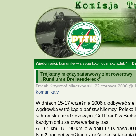
Wiadomości:
komunikaty
/
z życia ktkol
/
odznaki
/
szlaki
/
Dz
Trójkątny międzypaństwowy zlot rowerowy
„Rund um’s Dreilaendereck”
Dodał: Krzysztof Mieczkowski, 22 czerwca 2006 @ 1
komunikaty
W dniach 15-17 września 2006 r. odbywać się
wędrówka w trójkącie państw Niemcy, Polska 
schronisku młodzieżowym „Gut Drauf” w Bertsd
każdym dniu są dwa warianty tras,
A – 65 km i B – 90 km, a w dniu 17 IX trasa 3
tym 2 noclegi w łóżkach z pościelą, śniadania 