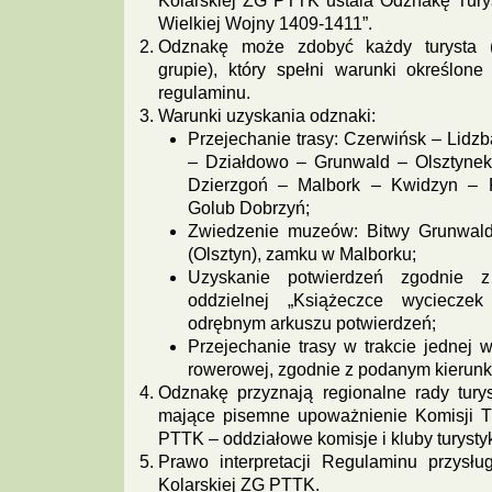
Kolarskiej ZG PTTK ustala Odznakę Turyst
Wielkiej Wojny 1409-1411”.
Odznakę może zdobyć każdy turysta (
grupie), który spełni warunki określone
regulaminu.
Warunki uzyskania odznaki:
Przejechanie trasy: Czerwińsk – Lidzb
– Działdowo – Grunwald – Olsztynek
Dzierzgoń – Malbork – Kwidzyn – 
Golub Dobrzyń;
Zwiedzenie muzeów: Bitwy Grunwaldz
(Olsztyn), zamku w Malborku;
Uzyskanie potwierdzeń zgodnie
oddzielnej „Książeczce wycieczek
odrębnym arkuszu potwierdzeń;
Przejechanie trasy w trakcie jednej 
rowerowej, zgodnie z podanym kierunki
Odznakę przyznają regionalne rady turyst
mające pisemne upoważnienie Komisji Tu
PTTK – oddziałowe komisje i kluby turystyki
Prawo interpretacji Regulaminu przysług
Kolarskiej ZG PTTK.