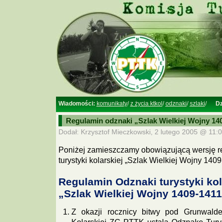
Wiadomości:
komunikaty
/
z życia ktkol
/
odznaki
/
szlaki
/
Dz
Regulamin odznaki „Szlak Wielkiej Wojny 14
Dodał: Krzysztof Mieczkowski, 2 lutego 2005 @ 11:0
Poniżej zamieszczamy obowiązującą wersję r
turystyki kolarskiej „Szlak Wielkiej Wojny 1409
Regulamin Odznaki turystyki kol
„Szlak Wielkiej Wojny 1409-1411
Z okazji rocznicy bitwy pod Grunwalde